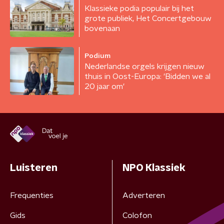
Klassieke podia populair bij het
grote publiek, Het Concertgebouw
bovenaan
Podium
Nederlandse orgels krijgen nieuw
thuis in Oost-Europa: 'Bidden we al
20 jaar om'
Luisteren
NPO Klassiek
Frequenties
Adverteren
Gids
Colofon