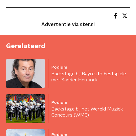
Advertentie via ster.nl
Gerelateerd
Podium
Backstage bij Bayreuth Festspiele
met Sander Heutinck
Podium
Backstage bij het Wereld Muziek
Concours (WMC)
Podium