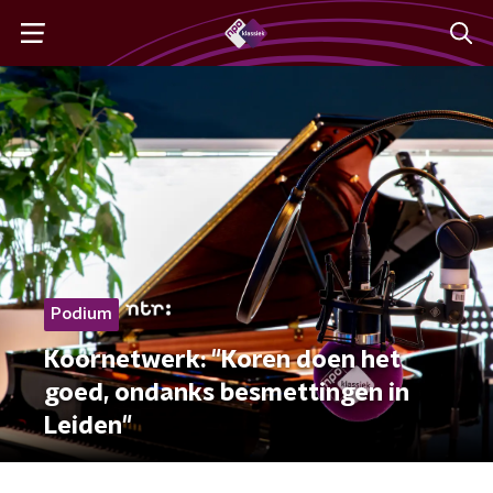
Podium
Koornetwerk: "Koren doen het
goed, ondanks besmettingen in
Leiden"