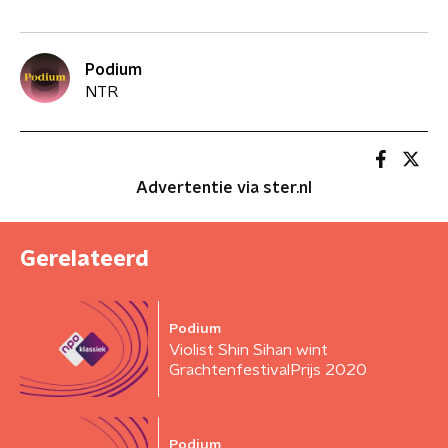
Podium
NTR
Advertentie via ster.nl
Gerelateerd
Podium
Violist Shin Sihan wint
GrachtenfestivalPrijs 2020
Podium