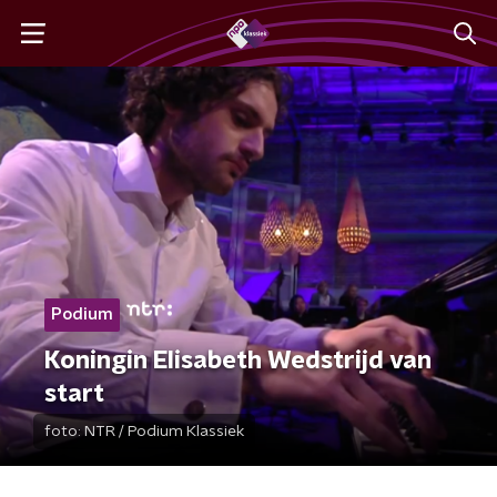
Podium
Koningin Elisabeth Wedstrijd van
start
foto:
NTR / Podium Klassiek