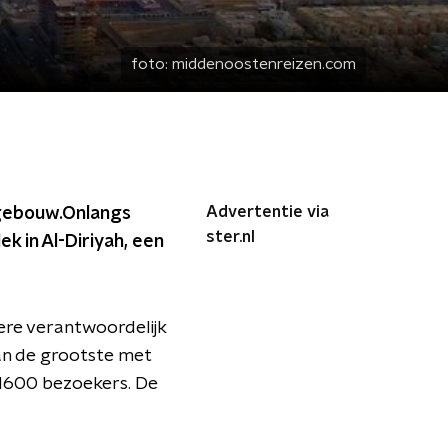
foto:
middenoostenreizen.com
Advertentie via
agebouw.Onlangs
ster.nl
k in Al-Diriyah, een
ere verantwoordelijk
an de grootste met
n 1600 bezoekers. De