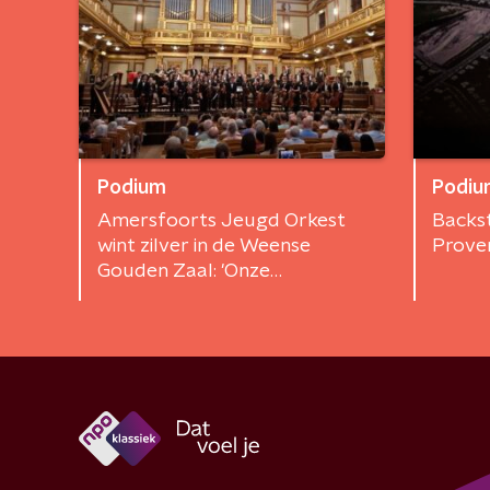
Podium
Podiu
Amersfoorts Jeugd Orkest
Backst
wint zilver in de Weense
Prove
Gouden Zaal: 'Onze
instrumenten werden
weggesleept'