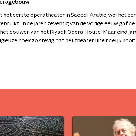
operagebouw
t het eerste operatheater in Saoedi-Arabië, wel het ee
ebruikt. In de jaren zeventig van de vorige eeuw gaf d
het bouwen van het Riyadh Opera House. Maar eind jar
ligieuze hoek zo stevig dat het theater uiteindelijk noo