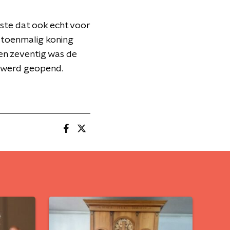
rste dat ook echt voor
e toenmalig koning
en zeventig was de
it werd geopend.