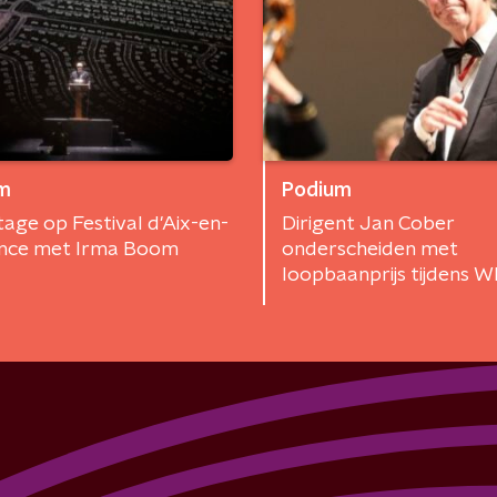
m
Podium
age op Festival d'Aix-en-
Dirigent Jan Cober
nce met Irma Boom
onderscheiden met
loopbaanprijs tijdens 