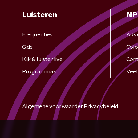
Luisteren
NP
Frequenties
Adv
Gids
Colo
Kijk & luister live
Cont
Programma's
Veel
Algemene voorwaarden
Privacybeleid