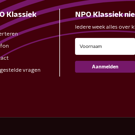
O Klassiek
NPO Klassiek ni
Iedere week alles over kl
erteren
fon
act
Aanmelden
gestelde vragen