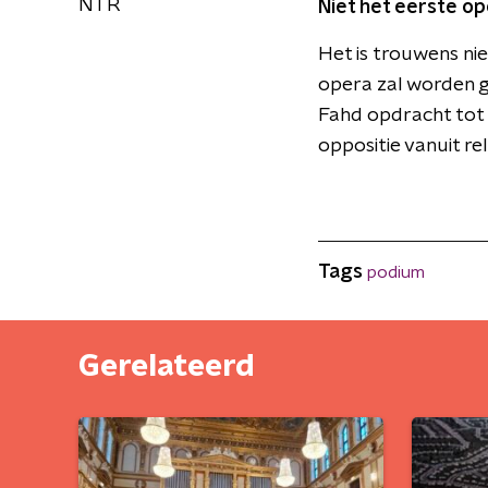
NTR
Niet het eerste 
Het is trouwens nie
opera zal worden g
Fahd opdracht tot 
oppositie vanuit re
Tags
podium
Gerelateerd