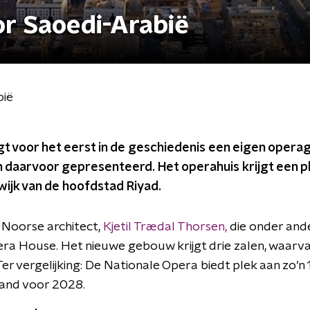
or Saoedi-Arabië
bië
jgt voor het eerst in de geschiedenis een eigen oper
daarvoor gepresenteerd. Het operahuis krijgt een ple
wijk van de hoofdstad Riyad.
 Noorse architect,
Kjetil Trædal Thorsen,
die onder and
pera House. Het nieuwe gebouw krijgt drie zalen, waarv
er vergelijking: De Nationale Opera biedt plek aan zo’
land voor 2028.