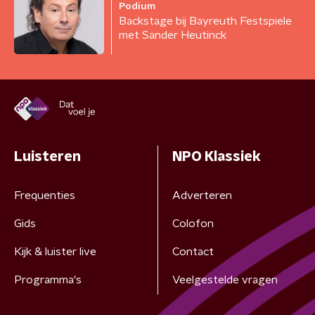
Podium
Backstage bij Bayreuth Festspiele
met Sander Heutinck
Luisteren
NPO Klassiek
Frequenties
Adverteren
Gids
Colofon
Kijk & luister live
Contact
Programma's
Veelgestelde vragen