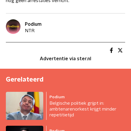
nog geen arrestaties verricht.
Podium
NTR
Advertentie via ster.nl
Gerelateerd
Podium
Belgische politiek grijpt in:
ambtenarenorkest krijgt minder
repetitietijd