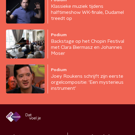
Podium
Klassieke muziek tijdens
halftimeshow WK-finale, Dudamel
treedt op
Podium
Backstage op het Chopin Festival
met Clara Biermasz en Johannes
Moser
Podium
Joey Roukens schrijft zijn eerste
orgelcompositie: 'Een mysterieus
instrument'