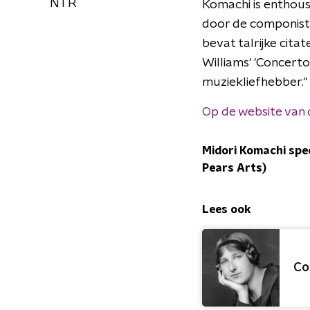
NTR
Komachi is enthous
door de componist, l
bevat talrijke cita
Williams' 'Concerto
muziekliefhebber."
Op de website van 
Midori Komachi spee
Pears Arts)
Lees ook
Co