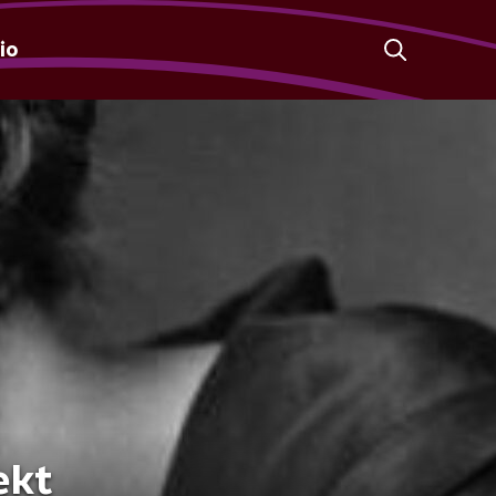
io
ekt