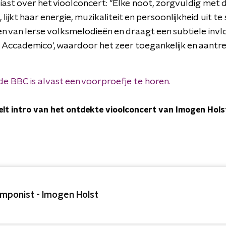
iast over het vioolconcert: "Elke noot, zorgvuldig met
ijkt haar energie, muzikaliteit en persoonlijkheid uit te
ten van Ierse volksmelodieën en draagt een subtiele in
 Accademico', waardoor het zeer toegankelijk en aantrek
de BBC is alvast een voorproefje te horen.
lt intro van het ontdekte vioolconcert van Imogen Holst
mponist - Imogen Holst