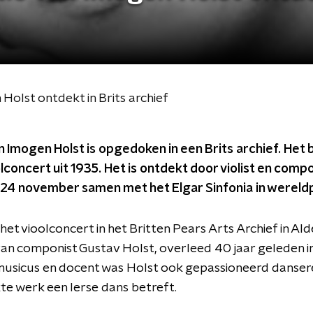
olst ontdekt in Brits archief
 Imogen Holst is opgedoken in een Brits archief. Het 
concert uit 1935. Het is ontdekt door violist en comp
op 24 november samen met het Elgar Sinfonia in werel
et vioolconcert in het Britten Pears Arts Archief in A
van componist Gustav Holst, overleed 40 jaar geleden i
usicus en docent was Holst ook gepassioneerd dansere
te werk een Ierse dans betreft.