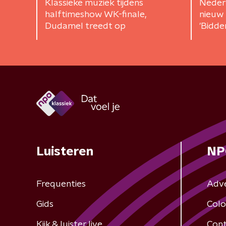
Klassieke muziek tijdens
Nederl
halftimeshow WK-finale,
nieuw 
Dudamel treedt op
'Bidde
Luisteren
NP
Frequenties
Adv
Gids
Colo
Kijk & luister live
Cont