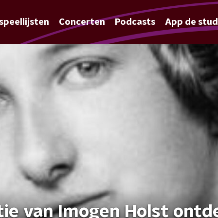
speellijsten
Concerten
Podcasts
App de stud
ie van Imogen Holst ontd