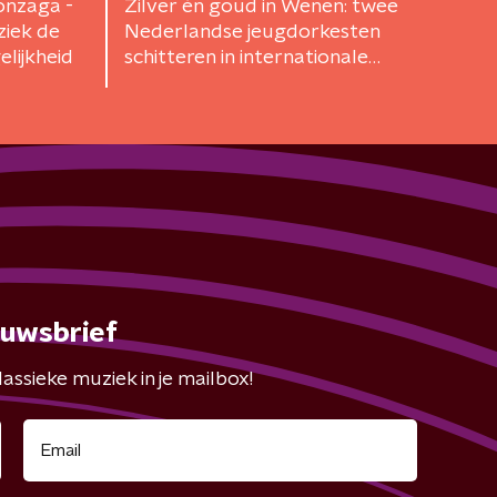
onzaga -
Zilver én goud in Wenen: twee
ziek de
Nederlandse jeugdorkesten
elijkheid
schitteren in internationale
wedstrijd
euwsbrief
assieke muziek in je mailbox!