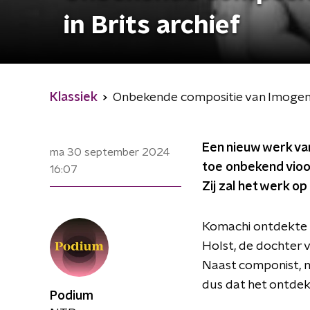
in Brits archief
Klassiek
Onbekende compositie van Imogen H
Een nieuw werk van
ma 30 september 2024
toe onbekend viool
16:07
Zij zal het werk 
Komachi ontdekte h
Holst, de dochter 
Naast componist, m
dus dat het ontdek
Podium