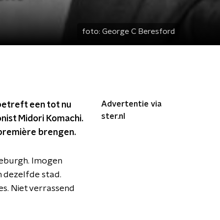
foto:
George C Beresford
Advertentie via
betreft een tot nu
ster.nl
onist Midori Komachi.
dpremière brengen.
ldeburgh. Imogen
n dezelfde stad.
s. Niet verrassend