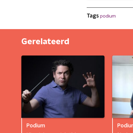
Tags
podium
Gerelateerd
Podium
Podiu