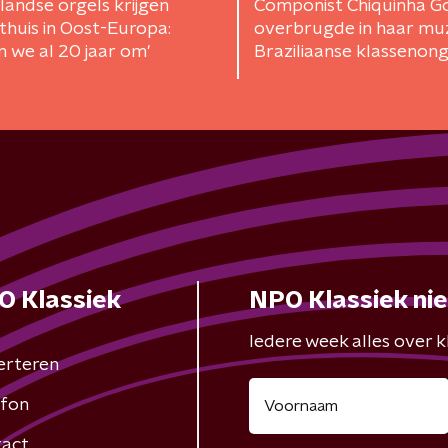
andse orgels krijgen
Componist Chiquinha G
thuis in Oost-Europa:
overbrugde in haar mu
n we al 20 jaar om'
Braziliaanse klassenong
O Klassiek
NPO Klassiek ni
Iedere week alles over kl
erteren
fon
act