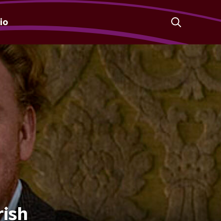
io
rish