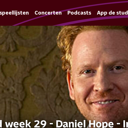
speellijsten
Concerten
Podcasts
App de stud
 week 29 - Daniel Hope - I