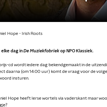
iel Hope - Irish Roots
 elke dag in
De Muziekfabriek
op NPO Klassiek.
prijs-cd wordt iedere dag bekendgemaakt in de uitzend
rect daarna (om 14:00 uur) komt de vraag voor de volg
twoord insturen.
niel Hope heeft Ierse wortels via vaderskant maar woon
gje?