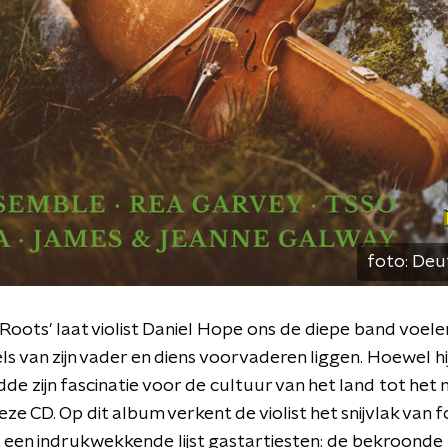
foto:
Deu
 Roots' laat violist Daniel Hope ons de diepe band voelen
s van zijn vader en diens voorvaderen liggen. Hoewel hij 
de zijn fascinatie voor de cultuur van het land tot het
e CD. Op dit album verkent de violist het snijvlak van f
een indrukwekkende lijst gastartiesten: de bekroonde 