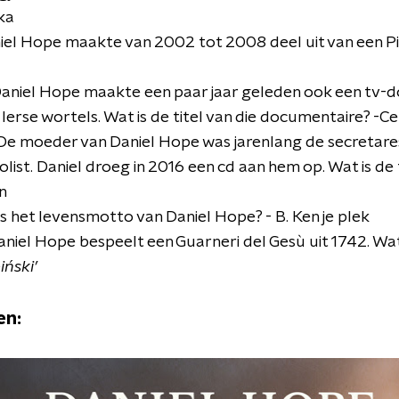
ka
iel Hope maakte van 2002 tot 2008 deel uit van een Pia
aniel Hope maakte een paar jaar geleden ook een tv-d
 Ierse wortels. Wat is de titel van die documentaire? -C
De moeder van Daniel Hope was jarenlang de secretare
list. Daniel droeg in 2016 een cd aan hem op. Wat is de 
n
s het levensmotto van Daniel Hope? - B. Ken je plek
aniel Hope bespeelt een Guarneri del Gesù uit 1742. Wat
iński’
en: