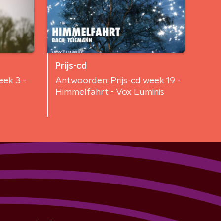
Prijs-cd
eek 3 -
Antwoorden: Prijs-cd week 19 -
Himmelfahrt - Vox Luminis