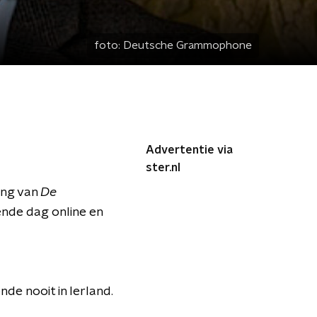
foto:
Deutsche Grammophone
Advertentie via
ster.nl
ing van
De
ende dag online en
de nooit in Ierland.