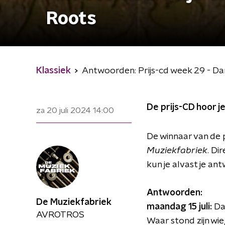
Roots
Klassiek
Antwoorden: Prijs-cd week 29 - Dan
De prijs-CD hoor je
za 20 juli 2024
14:00
De winnaar van de 
Muziekfabriek
. Di
kun je alvast je an
Antwoorden:
De Muziekfabriek
maandag 15 juli:
Da
AVROTROS
Waar stond zijn wie