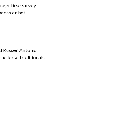
anger Rea Garvey,
panas en het
d Kusser, Antonio
ne Ierse traditionals