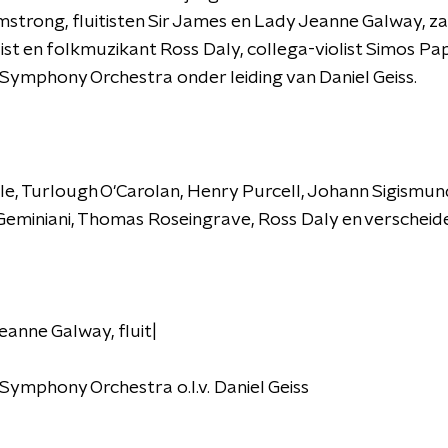
mstrong, fluitisten Sir James en Lady Jeanne Galway, z
ist en folkmuzikant Ross Daly, collega-violist Simos Pa
 Symphony Orchestra onder leiding van Daniel Geiss.
le, Turlough O'Carolan, Henry Purcell, Johann Sigismun
 Geminiani, Thomas Roseingrave, Ross Daly en verscheide
eanne Galway, fluit|
Symphony Orchestra o.l.v. Daniel Geiss