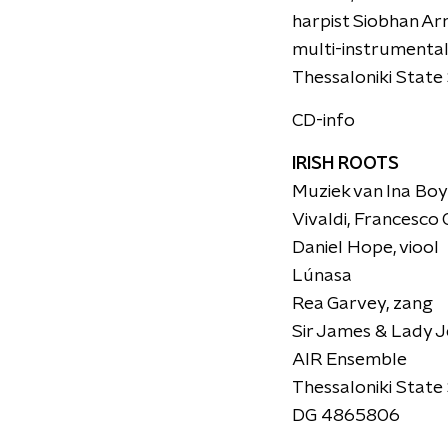
harpist Siobhan Ar
multi-instrumental
Thessaloniki State
CD-info
IRISH ROOTS
Muziek van Ina Boy
Vivaldi, Francesco
Daniel Hope, viool
Lúnasa
Rea Garvey, zang
Sir James & Lady J
AIR Ensemble
Thessaloniki State 
DG 4865806