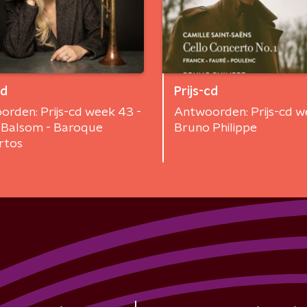
cd
Prijs-cd
rden: Prijs-cd week 43 -
Antwoorden: Prijs-cd w
n Balsom - Baroque
Bruno Philippe
rtos