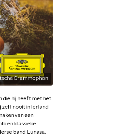
tsche Grammophon
 die hij heeft met het
zelf nooit in Ierland
 maken van een
olk en klassieke
Ierse band Lúnasa,