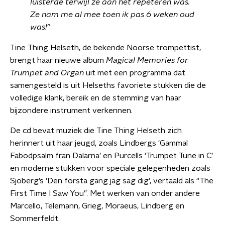
luisterde terwijl ze aan het repeteren was.
Ze nam me al mee toen ik pas 6 weken oud
was!”
Tine Thing Helseth, d
e bekende Noorse trompettist,
brengt haar nieuwe album
Magical Memories for
Trumpet and Organ
uit met een programma dat
samengesteld is uit Helseths favoriete stukken die de
volledige klank, bereik en de stemming van haar
bijzondere instrument verkennen.
De cd bevat muziek die
Tine Thing Helseth
zich
herinnert uit haar jeugd, zoals Lindbergs ‘Gammal
Fabodpsalm fran Dalarna’ en Purcells ‘Trumpet Tune in C’
en moderne stukken voor speciale gelegenheden zoals
Sjoberg’s ‘Den forsta gang jag sag dig’, vertaald als “The
First Time I Saw You”. Met werken van onder andere
Marcello, Telemann, Grieg, Moraeus, Lindberg en
Sommerfeldt.