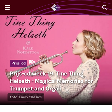
Prijs-cd
Prijs-cd week 19: Tine Thing
Helseth - Magical Memories for
Trumpet and Organ
foto:
Lawo Classics