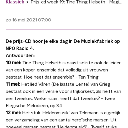
Klassiek
Prijs-cd week 19: Tine Thing Helseth - Magical Memories for Trumpet and Organ
zo 16 mei 2021
07:00
De prijs-CD hoor je elke dag in De Muziekfabriek op
NPO Radio 4.
Antwoorden:
10 mei:
Tine Thing Helseth is naast soliste ook de leider
van een koper-ensemble
dat volledig uit vrouwen
bestaat. Hoe heet dat ensemble? - Ten Thing
11 mei:
Het lied Våren (De laatste Lente) van Grieg
bestaat ook in een versie voor
strijkorkest, als helft van
een tweeluik. Welke naam heeft dat tweeluik? - Twee
Elegische Melodieën, op.34
12 mei:
Het stuk ‘Heldenmusik’ van Telemann is eigenlijk
een verzameling van
een aantal heroïsche marsen. Uit
hoeveel marsen bestaat ‘Heldenmusik’? - Twaalf stuks