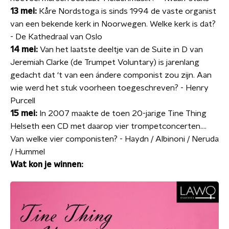
13 mei:
Kåre Nordstoga is sinds 1994 de vaste organist
van een bekende kerk in
Noorwegen. Welke kerk is dat?
- De Kathedraal van Oslo
14 mei:
Van het laatste deeltje van de Suite in D van
Jeremiah Clarke (de Trumpet
Voluntary) is jarenlang
gedacht dat ‘t van een ándere componist zou zijn. Aan
wie werd het stuk voorheen toegeschreven? - Henry
Purcell
15 mei:
In 2007 maakte de toen 20-jarige Tine Thing
Helseth een CD met daarop
vier trompetconcerten....
Van welke vier componisten? - Haydn / Albinoni / Neruda
/ Hummel
Wat kon je winnen: