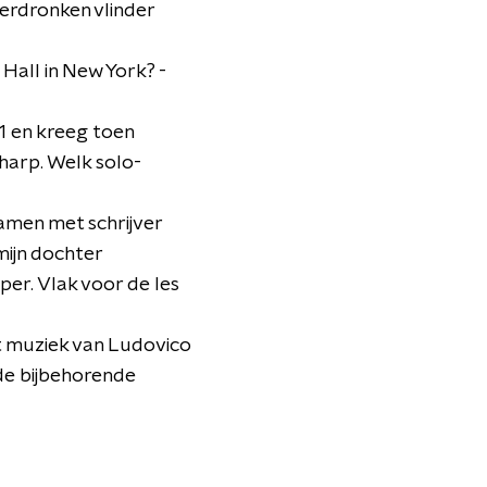
Verdronken vlinder
 Hall in New York? -
11 en kreeg toen
arp. Welk solo-
amen met schrijver
mijn dochter
per. Vlak voor de les
t muziek van Ludovico
de bijbehorende