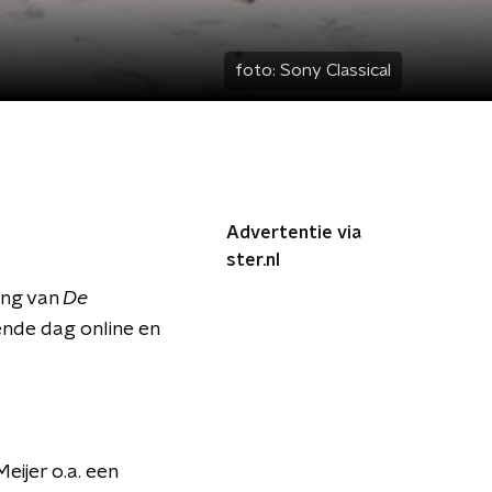
foto:
Sony Classical
Advertentie via
ster.nl
ing van
De
ende dag online en
eijer o.a. een