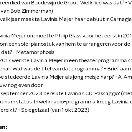
een lied van Boudewijn de Groot. Welk lied was dat? - 
 van Bob Zimmerman)
 welk jaar maakte Lavinia Meijer haar debuut in Carnegie
inia Meijer ontmoette Philip Glass voor het eerst in 20
m een solo-pianostuk van hem te arrangeren voor de h
 dat? - Metamorphosis
 2017 werkte Lavinia Meijer in een theaterprogramma s
nali. Wat was de titel van dat programma? - Brief aan 
e studeerde Lavinia Meijer als jong meisje harp? - A. Am
uw nog even door.
n september 2023 bereikte Lavinia’s CD ‘Passaggio’ (me
latinum status. In welk radio-programma kreeg Lavinia 
reikt? - Spiegelzaal (van 1 okt.2023)
en: