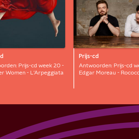
cd
Prijs-cd
rden: Prijs-cd week 20 -
Antwoorden: Prijs-cd w
r Women - L'Arpeggiata
Edgar Moreau - Rococ