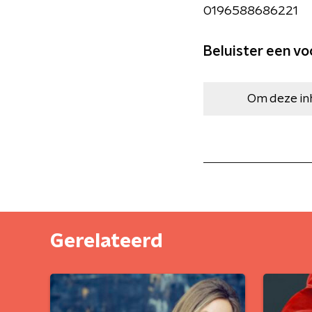
0196588686221
Beluister een vo
Om deze in
Gerelateerd