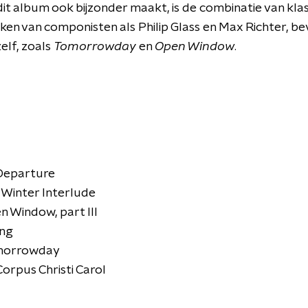
it album ook bijzonder maakt, is de combinatie van kl
en van componisten als Philip Glass en Max Richter, be
elf, zoals
Tomorrowday
en
Open Window
.
 Departure
 Winter Interlude
en Window, part III
ing
Tomorrowday
Corpus Christi Carol