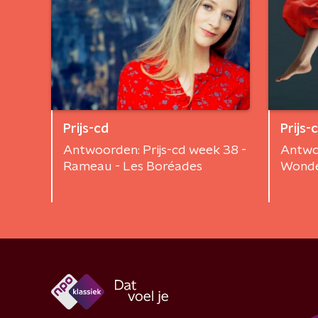
Prijs-cd
Prijs-
Antwoorden: Prijs-cd week 38 -
Antwoo
Rameau - Les Boréades
Wonde