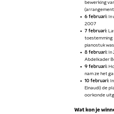
bewerking van 
(arrangement
6 februari:
In
2007
7 februari:
Lav
toestemming o
pianostuk was
8 februari:
In
Abdelkader Be
9 februari:
Ho
nam ze het ga
10 februari:
I
Einaudi) de p
oorkonde uitge
Wat kon je winn