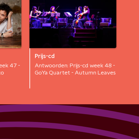
Prijs-cd
eek 47 -
Antwoorden: Prijs-cd week 48 -
co
GoYa Quartet - Autumn Leaves