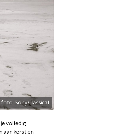
foto:
Sony Classical
je volledig
 aan kerst en