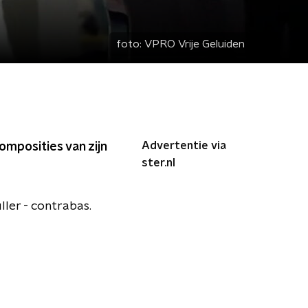
foto:
VPRO Vrije Geluiden
Advertentie via
omposities van zijn
ster.nl
ller - contrabas.