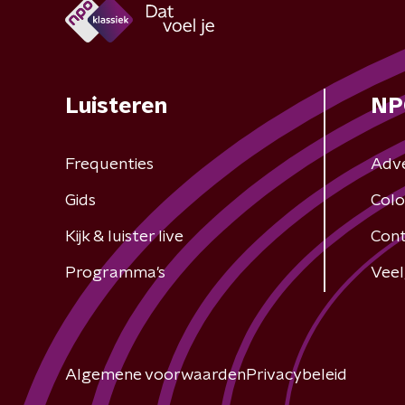
Luisteren
NP
Frequenties
Adv
Gids
Colo
Kijk & luister live
Cont
Programma's
Veel
Algemene voorwaarden
Privacybeleid