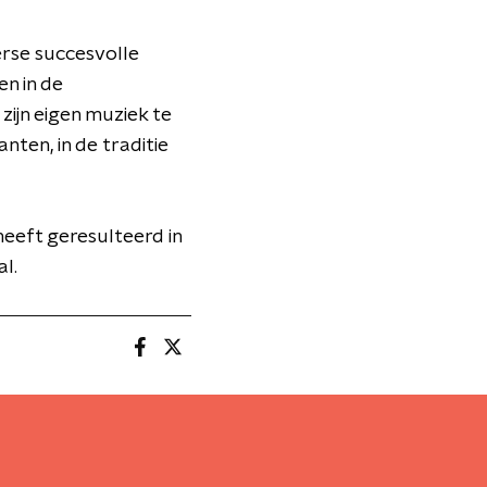
erse succesvolle
en in de
ijn eigen muziek te
nten, in de traditie
eeft geresulteerd in
l.