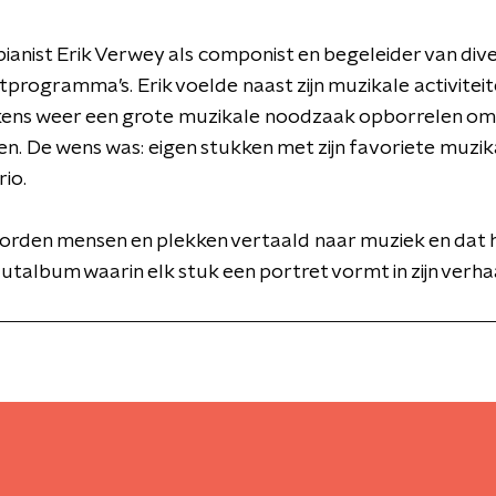
ianist Erik Verwey als componist en begeleider van div
programma’s. Erik voelde naast zijn muzikale activiteit
ens weer een grote muzikale noodzaak opborrelen om z
len. De wens was: eigen stukken met zijn favoriete muzika
rio.
orden mensen en plekken vertaald naar muziek en dat h
utalbum waarin elk stuk een portret vormt in zijn verhaa