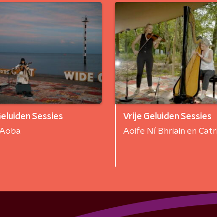
Geluiden Sessies
Vrije Geluiden Sessies
 Aoba
Aoife Ní Bhriain en Catr