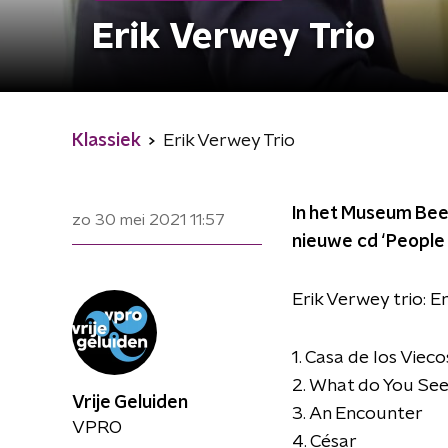
Erik Verwey Trio
Klassiek
Erik Verwey Trio
In het Museum Beel
zo 30 mei 2021
11:57
nieuwe cd ‘People 
Erik Verwey trio: E
1. Casa de los Vieco
2. What do You Se
Vrije Geluiden
3. An Encounter
VPRO
4. César