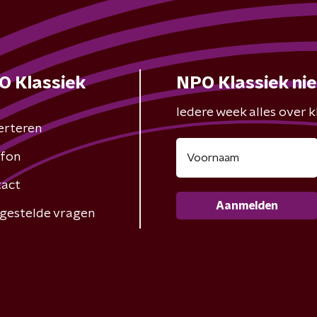
O Klassiek
NPO Klassiek ni
Iedere week alles over kl
erteren
fon
act
Aanmelden
gestelde vragen