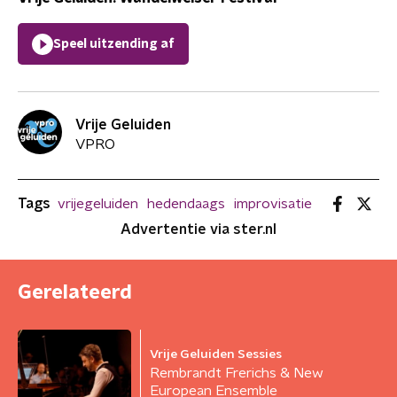
Speel uitzending af
Vrije Geluiden
VPRO
Tags
vrijegeluiden
hedendaags
improvisatie
Advertentie via ster.nl
Gerelateerd
Vrije Geluiden Sessies
Rembrandt Frerichs & New
European Ensemble