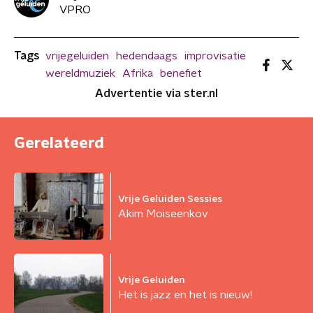
VPRO
Tags
vrijegeluiden
hedendaags
improvisatie
wereldmuziek
Afrika
benefiet
Advertentie via ster.nl
Gerelateerd
Vrije Geluiden Sessies
Akim Moiseenkov
Vrije Geluiden
Het is jazz en het is nieuw!