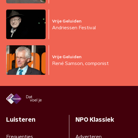
Vrije Geluiden
Andriessen Festival
Vrije Geluiden
René Samson, componist
Luisteren
NPO Klassiek
Frequenties
Adverteren