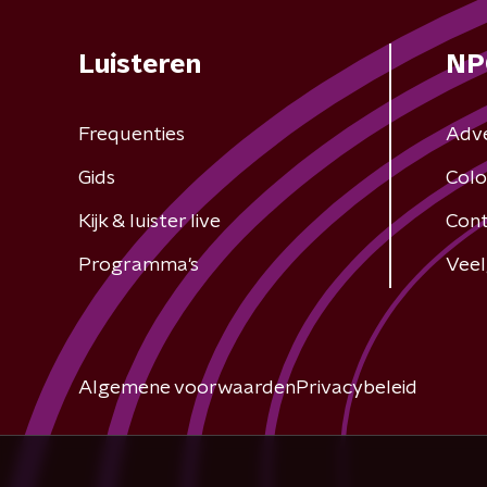
Luisteren
NP
Frequenties
Adv
Gids
Colo
Kijk & luister live
Cont
Programma's
Veel
Algemene voorwaarden
Privacybeleid