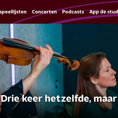
speellijsten
Concerten
Podcasts
App de stud
Drie keer hetzelfde, maar