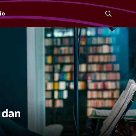
io
 dan