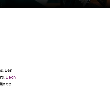
es. Een
rs.
Bach
Mijn tip