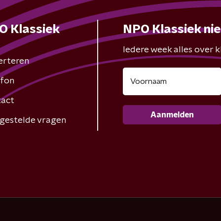
O Klassiek
NPO Klassiek ni
Iedere week alles over kl
erteren
fon
act
Aanmelden
gestelde vragen