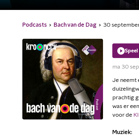
Podcasts
Bach van de Dag
30 september 
Speel
ma 30 se
Je neemt e
duizelingw
prachtig g
was er een
voor de
Kl
Muziek: