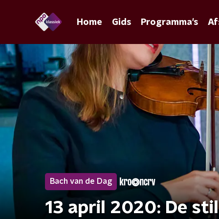
Home
Gids
Programma's
Af
Bach van de Dag
13 april 2020: De stil