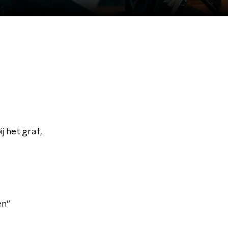
 het graf,
en”