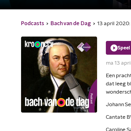
Podcasts
Bach van de Dag
13 april 2020: 
Speel
ma 13 apr
Een pracht
dat leeg bl
wondersch
Johann Se
Cantate BW
Caroline 