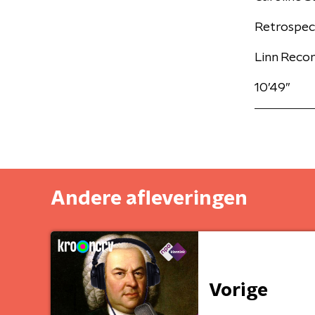
Retrospec
Linn Reco
10’49’’
Andere afleveringen
Vorige