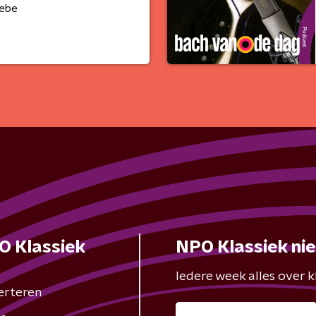
iebe
O Klassiek
NPO Klassiek ni
Iedere week alles over kl
erteren