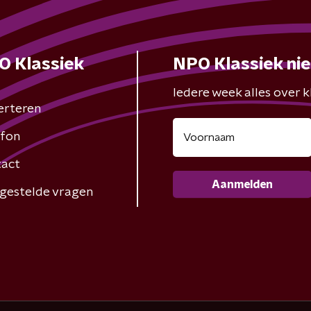
O Klassiek
NPO Klassiek ni
Iedere week alles over kl
erteren
fon
act
Aanmelden
gestelde vragen