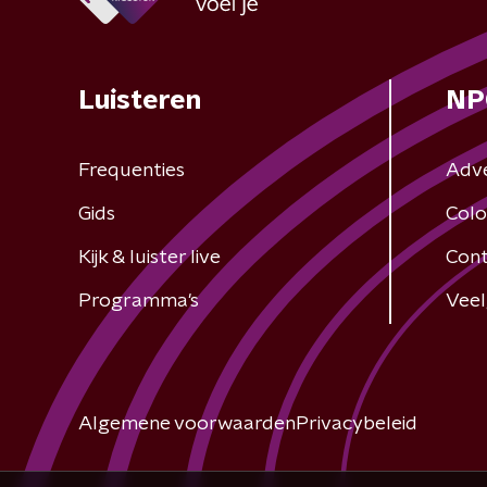
Luisteren
NP
Frequenties
Adv
Gids
Colo
Kijk & luister live
Cont
Programma's
Veel
Algemene voorwaarden
Privacybeleid