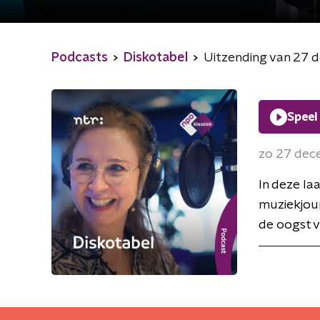
Podcasts
Diskotabel
Uitzending van 27
Speel
zo 27 de
In deze la
muziekjour
de oogst v