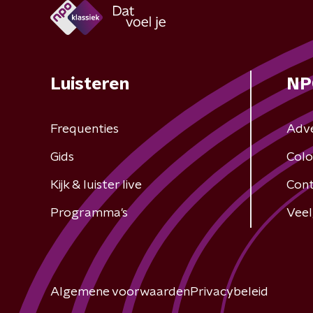
Luisteren
NP
Frequenties
Adv
Gids
Colo
Kijk & luister live
Cont
Programma's
Veel
Algemene voorwaarden
Privacybeleid