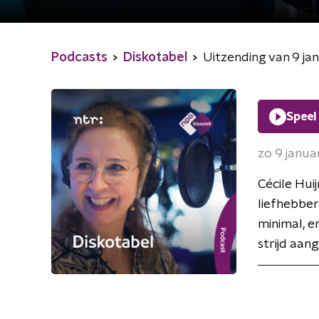
Podcasts
Diskotabel
Uitzending van 9 ja
Speel
zo 9 janua
Cécile Hui
liefhebbe
minimal, e
strijd aan