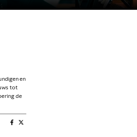
undigen en
uws tot
voering de