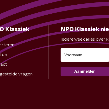
O Klassiek
NPO Klassiek ni
Iedere week alles over kl
erteren
fon
act
Aanmelden
gestelde vragen