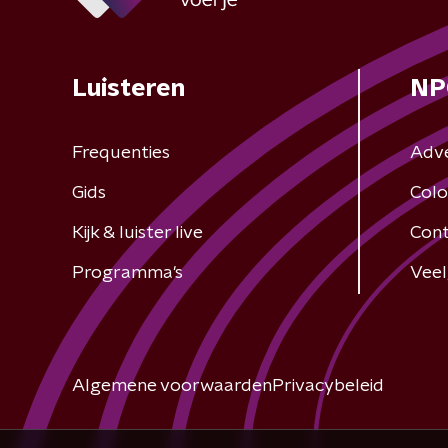
Luisteren
NP
Frequenties
Adv
Gids
Colo
Kijk & luister live
Cont
Programma's
Veel
Algemene voorwaarden
Privacybeleid