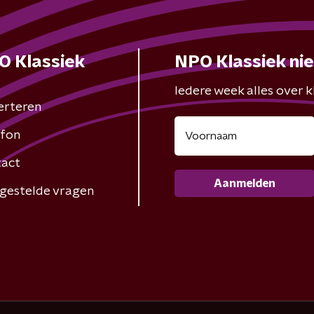
O Klassiek
NPO Klassiek ni
Iedere week alles over kl
erteren
fon
act
Aanmelden
gestelde vragen