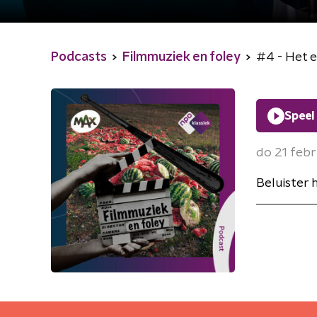
Podcasts
Filmmuziek en foley
#4 - Het e
Speel
do 21 febr
Beluister 