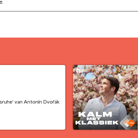
e.
esruhe' van Antonín Dvořák