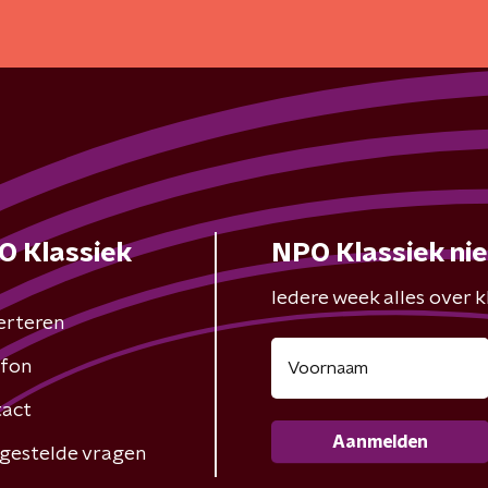
O Klassiek
NPO Klassiek ni
Iedere week alles over kl
erteren
fon
act
Aanmelden
gestelde vragen