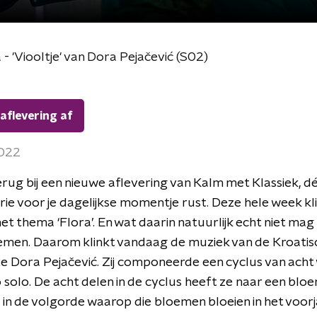
 - 'Viooltje' van Dora Pejačević (S02)
 aflevering af
2022
ug bij een nieuwe aflevering van Kalm met Klassiek, d
ie voor je dagelijkse momentje rust. Deze hele week kl
het thema ‘Flora’. En wat daarin natuurlijk echt niet ma
oemen. Daarom klinkt vandaag de muziek van de Kroatis
 Dora Pejačević. Zij componeerde een cyclus van acht
 solo. De acht delen in de cyclus heeft ze naar een blo
n de volgorde waarop die bloemen bloeien in het voorja