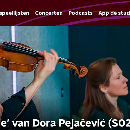
speellijsten
Concerten
Podcasts
App de stud
tje' van Dora Pejačević (S0