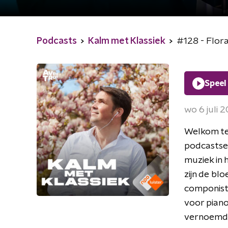
Podcasts
Kalm met Klassiek
#128 - Flora
Speel
wo 6 juli 
Welkom ter
podcastser
muziek in 
zijn de bl
componiste
voor piano
vernoemd i