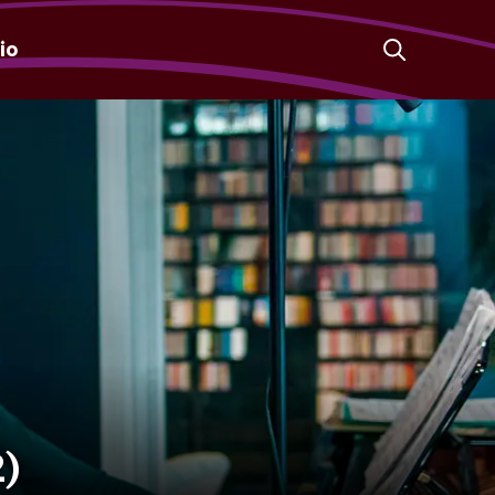
io
2)