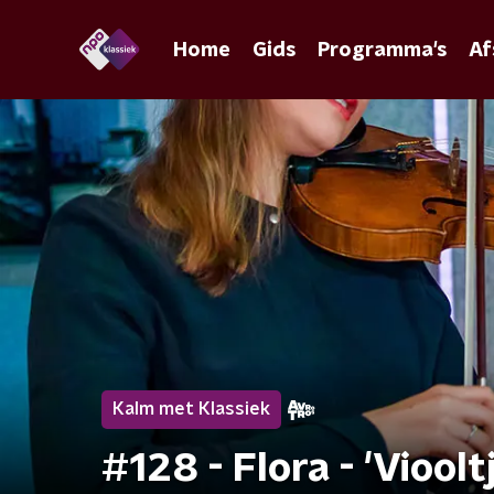
Home
Gids
Programma's
Af
Kalm met Klassiek
#128 - Flora - 'Viool