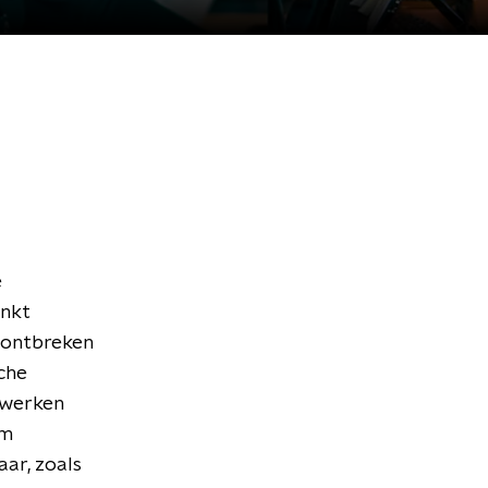
é
inkt
g ontbreken
che
 werken
em
ar, zoals