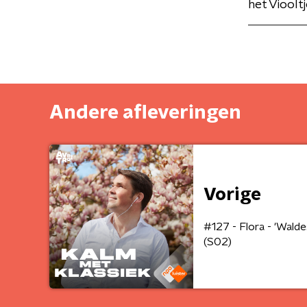
het Viooltj
Andere afleveringen
Vorige
#127 - Flora - 'Wald
(S02)