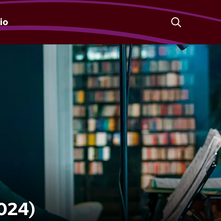
io
2024)