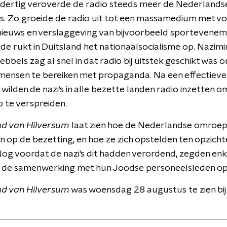
n dertig veroverde de radio steeds meer de Nederlands
. Zo groeide de radio uit tot een massamedium met vo
 nieuws en verslaggeving van bijvoorbeeld sportevenem
de rukt in Duitsland het nationaalsocialisme op. Nazimi
bbels zag al snel in dat radio bij uitstek geschikt was 
mensen te bereiken met propaganda. Na een effectieve
, wilden de nazi’s in alle bezette landen radio inzetten o
 te verspreiden.
ad van Hilversum
laat zien hoe de Nederlandse omroe
 op de bezetting, en hoe ze zich opstelden ten opzicht
Nog voordat de nazi’s dit hadden verordend, zegden enk
de samenwerking met hun Joodse personeelsleden op
ad van Hilversum
was woensdag 28 augustus te zien bij