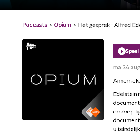
Podcasts
Opium
Het gesprek - Alfred Ed
Speel
ma 26 au
Annemieke
Edelstein 
document
omroep ti
documentai
uiteindeli