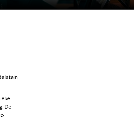
elstein.
lieke
g. De
io