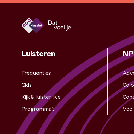
Luisteren
NP
Frequenties
Adv
Gids
Colo
Kijk & luister live
Cont
Programma's
Veel