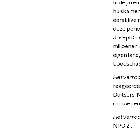
In de jare
huiskamers
eerst live
deze perio
Joseph Goe
miljoenen 
eigen land
boodschap
Het verra
reageerden
Duitsers. 
omroepen 
Het verra
NPO 2 .