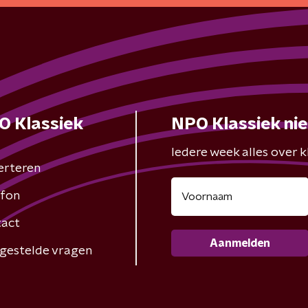
O Klassiek
NPO Klassiek ni
Iedere week alles over kl
erteren
fon
act
Aanmelden
gestelde vragen