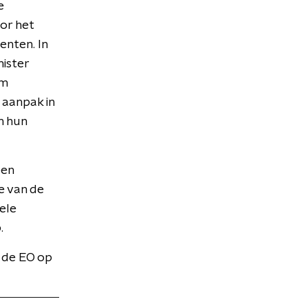
e
or het
enten. In
nister
om
 aanpak in
m hun
pen
e van de
ele
.
 de EO op