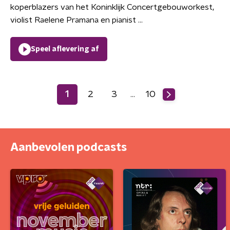
koperblazers van het Koninklijk Concertgebouworkest,
violist Raelene Pramana en pianist ...
Speel aflevering af
1
2
3
10
…
Aanbevolen podcasts