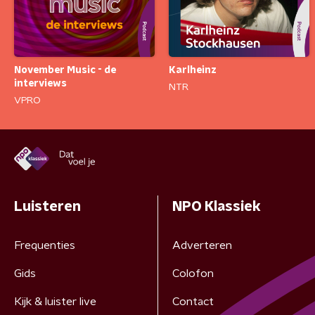
November Music - de
Karlheinz
interviews
NTR
VPRO
Luisteren
NPO Klassiek
Frequenties
Adverteren
Gids
Colofon
Kijk & luister live
Contact