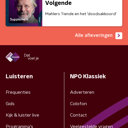
Volgende
Mahlers Tiende en het 'doodsakkoord'
Alle afleveringen
Luisteren
NPO Klassiek
Frequenties
Adverteren
Gids
Colofon
Kijk & luister live
Contact
Programma's
Veelgestelde vragen