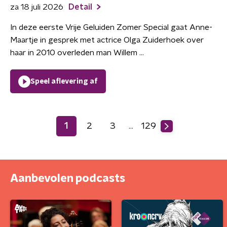
za 18 juli 2026
Detail
In deze eerste Vrije Geluiden Zomer Special gaat Anne-
Maartje in gesprek met actrice Olga Zuiderhoek over
haar in 2010 overleden man Willem ...
Speel aflevering af
1
2
3
129
…
Aanbevolen podcasts