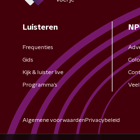
Luisteren
NP
Frequenties
Adv
Gids
Colo
Kijk & luister live
Cont
Programma's
Veel
Algemene voorwaarden
Privacybeleid