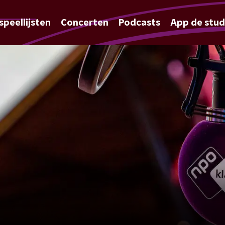
speellijsten
Concerten
Podcasts
App de stud