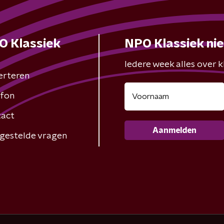
O Klassiek
NPO Klassiek ni
Iedere week alles over kl
erteren
fon
act
Aanmelden
gestelde vragen