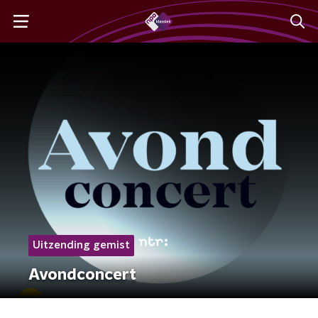
Uitzending gemist
Avondconcert