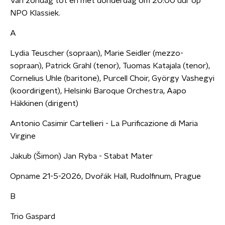
Van zondag tot en met donderdag om 20:00 uur op
NPO Klassiek.
A
Lydia Teuscher (sopraan), Marie Seidler (mezzo-
sopraan), Patrick Grahl (tenor), Tuomas Katajala (tenor),
Cornelius Uhle (baritone), Purcell Choir, György Vashegyi
(koordirigent), Helsinki Baroque Orchestra, Aapo
Häkkinen (dirigent)
Antonio Casimir Cartellieri - La Purificazione di Maria
Virgine
Jakub (Šimon) Jan Ryba - Stabat Mater
Opname 21-5-2026, Dvořák Hall, Rudolfinum, Prague
B
Trio Gaspard