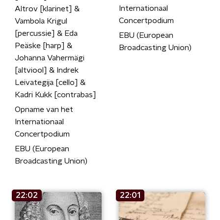
Internationaal
Altrov [klarinet] &
Concertpodium
Vambola Krigul
[percussie] & Eda
EBU (European
Peäske [harp] &
Broadcasting Union)
Johanna Vahermägi
[altviool] & Indrek
Leivategija [cello] &
Kadri Kukk [contrabas]
Opname van het
Internationaal
Concertpodium
EBU (European
Broadcasting Union)
22:02
22:01