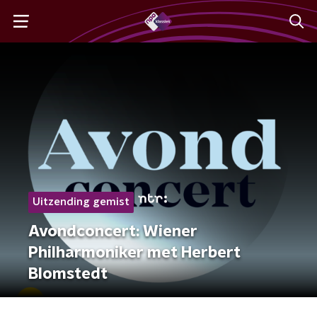
Uitzending gemist
Avondconcert: Wiener
Philharmoniker met Herbert
Blomstedt