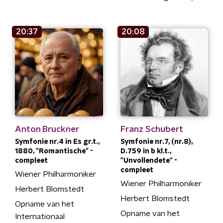
20:37
20:08
Anton Bruckner
Franz Schubert
Symfonie nr.4 in Es gr.t.,
Symfonie nr.7, (nr.8),
1880, "Romantische" -
D.759 in b kl.t.,
compleet
"Unvollendete" -
compleet
Wiener Philharmoniker
Wiener Philharmoniker
Herbert Blomstedt
Herbert Blomstedt
Opname van het
Opname van het
Internationaal