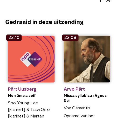
Gedraaid in deze uitzending
22:10
22:08
Pärt Uusberg
Arvo Pärt
Mon âme a soif
Missa syllabica ; Agnus
Dei
Soo-Young Lee
Vox Clamantis
[klarinet] & Taavi Orro
Opname van het
[klarinet] & Marten