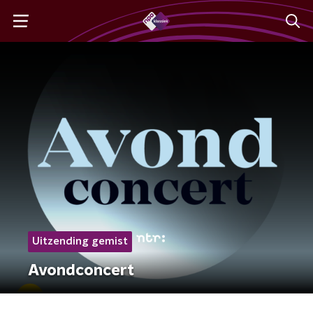
Uitzending gemist
Avondconcert