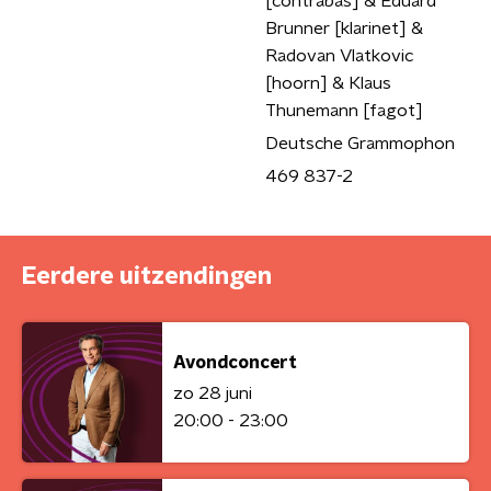
[contrabas] & Eduard
Brunner [klarinet] &
Radovan Vlatkovic
[hoorn] & Klaus
Thunemann [fagot]
Deutsche Grammophon
469 837-2
Eerdere uitzendingen
Avondconcert
zo 28 juni
20:00 - 23:00