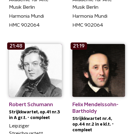
Musik Berlin
Musik Berlin
Harmonia Mundi
Harmonia Mundi
HMC 902064
HMC 902064
21:48
21:19
Robert Schumann
Felix Mendelssohn-
Bartholdy
Strijkkwartet, op.41 nr.3
in A gr.t. - compleet
Strijkkwartet nr.4,
op.44 nr.2 in e kl.t. -
Leipziger
compleet
Streichquartett