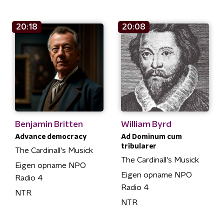
20:18
20:08
Benjamin Britten
William Byrd
Advance democracy
Ad Dominum cum
tribularer
The Cardinall's Musick
The Cardinall's Musick
Eigen opname NPO
Eigen opname NPO
Radio 4
Radio 4
NTR
NTR