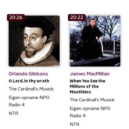
20:26
20:22
Orlando Gibbons
James MacMillan
O Lord, in thy wrath
When You See the
Millions of the
The Cardinall's Musick
Mouthless
Eigen opname NPO
The Cardinall's Musick
Radio 4
Eigen opname NPO
NTR
Radio 4
NTR