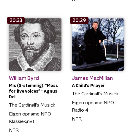
20:33
20:29
William Byrd
James MacMillan
Mis (5-stemmig), "Mass
A Child's Prayer
for five voices" - Agnus
The Cardinall's Musick
Dei
Eigen opname NPO
The Cardinall's Musick
Radio 4
Eigen opname NPO
NTR
Klassiek;nvt
NTR