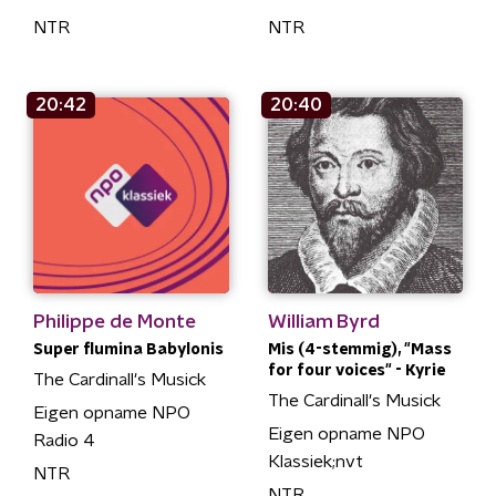
NTR
NTR
20:42
20:40
Philippe de Monte
William Byrd
Super flumina Babylonis
Mis (4-stemmig), "Mass
for four voices" - Kyrie
The Cardinall's Musick
The Cardinall's Musick
Eigen opname NPO
Eigen opname NPO
Radio 4
Klassiek;nvt
NTR
NTR