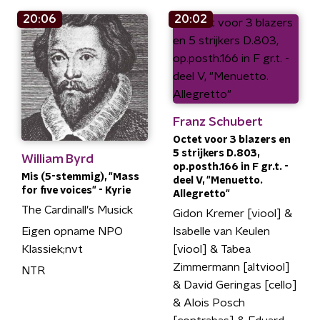
20:06
20:02
Franz Schubert
Octet voor 3 blazers en
5 strijkers D.803,
William Byrd
op.posth.166 in F gr.t. -
Mis (5-stemmig), "Mass
deel V, "Menuetto.
for five voices" - Kyrie
Allegretto"
The Cardinall's Musick
Gidon Kremer [viool] &
Eigen opname NPO
Isabelle van Keulen
Klassiek;nvt
[viool] & Tabea
Zimmermann [altviool]
NTR
& David Geringas [cello]
& Alois Posch