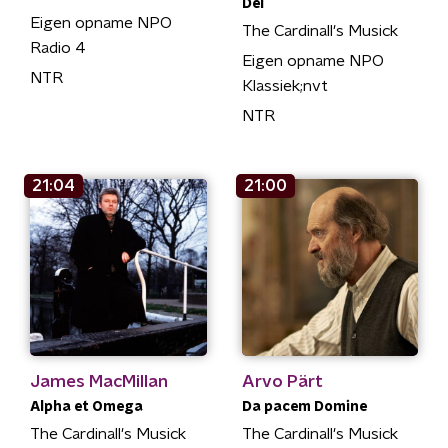
Dei
Eigen opname NPO
The Cardinall's Musick
Radio 4
Eigen opname NPO
NTR
Klassiek;nvt
NTR
21:04
21:00
James MacMillan
Arvo Pärt
Alpha et Omega
Da pacem Domine
The Cardinall's Musick
The Cardinall's Musick