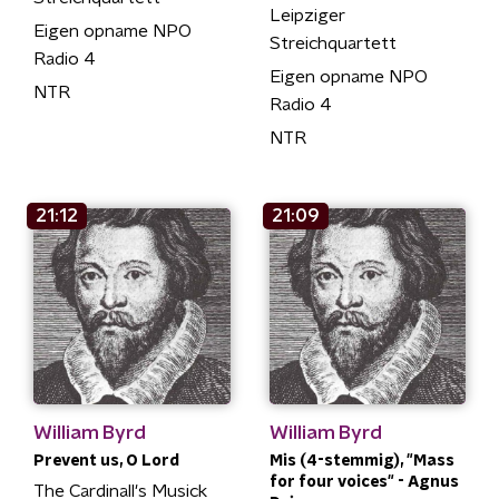
Leipziger
Eigen opname NPO
Streichquartett
Radio 4
Eigen opname NPO
NTR
Radio 4
NTR
21:12
21:09
William Byrd
William Byrd
Prevent us, O Lord
Mis (4-stemmig), "Mass
for four voices" - Agnus
The Cardinall's Musick