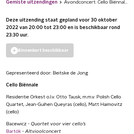
Gemiste uitzendingen
Avondconcert: Cello Biënnale 2022
Deze uitzending staat gepland voor
30 oktober
2022 van 20:00 tot 23:00
en is beschikbaar rond
23:30
uur.
Binnenkort beschikbaar
Gepresenteerd door:
Beitske de Jong
Cello Biënnale
Residentie Orkest o.l.v. Otto Tausk, m.m.v. Polish Cello
Quartet, Jean-Guihen Queyras (cello), Matt Haimovitz
(cello)
Bacewicz -
Quartet voor vier cello’s
Bartók
-
Altvioolconcert