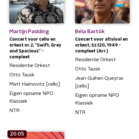
Martijn Padding
Béla Bartók
Concert voor cello en
Concert voor altviool en
orkest nr.2, "Swift, Grey
orkest, Sz.120, 1949 -
and Spacious" -
compleet (Arr.)
compleet
Residentie Orkest
Residentie Orkest
Otto Tausk
Otto Tausk
Jean-Guihen Queyras
Matt Haimovitz [cello]
[cello]
Eigen opname NPO
Eigen opname NPO
Klassiek
Klassiek
NTR
NTR
20:05