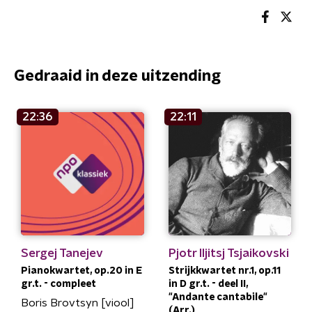
Gedraaid in deze uitzending
22:36
22:11
Sergej Tanejev
Pjotr Iljitsj Tsjaikovski
Pianokwartet, op.20 in E
Strijkkwartet nr.1, op.11
gr.t. - compleet
in D gr.t. - deel II,
"Andante cantabile"
Boris Brovtsyn [viool]
(Arr.)