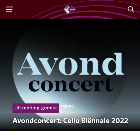
Uitzending gemist
Avondconcert: Cello Biënnale 2022