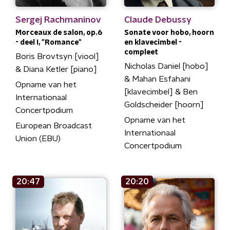
Sergej Rachmaninov
Claude Debussy
Morceaux de salon, op.6
Sonate voor hobo, hoorn
- deel I, "Romance"
en klavecimbel -
compleet
Boris Brovtsyn [viool]
Nicholas Daniel [hobo]
& Diana Ketler [piano]
& Mahan Esfahani
Opname van het
[klavecimbel] & Ben
Internationaal
Goldscheider [hoorn]
Concertpodium
Opname van het
European Broadcast
Internationaal
Union (EBU)
Concertpodium
20:47
20:20