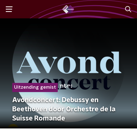
Uitzending gemist
Avondconcert: Debussy en
Beethoven door Orchestre de la
Suisse Romande