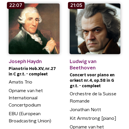
22:07
21:05
Joseph Haydn
Ludwig van
Beethoven
Pianotrio Hob.XV, nr.27
in C gr.t. - compleet
Concert voor piano en
orkest nr.4, op.58 in G
Amatis Trio
gr.t. - compleet
Opname van het
Orchestre de la Suisse
Internationaal
Romande
Concertpodium
Jonathan Nott
EBU (European
Kit Armstrong [piano]
Broadcasting Union)
Opname van het