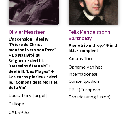
Olivier Messiaen
Felix Mendelssohn-
Bartholdy
L'ascension - deel IV,
"Prière du Christ
Pianotrio nr.1, op.49 in d
montant vers son Père"
kl.t. - compleet
+ La Nativité du
Amatis Trio
Seigneur - deel III,
"Desseins éternels" +
Opname van het
deel VIII, "Les Mages" +
Internationaal
Les corps glorieux - deel
Concertpodium
IV, "Combat de la Mort et
de la Vie"
EBU (European
Louis Thiry [orgel]
Broadcasting Union)
Calliope
CAL9926