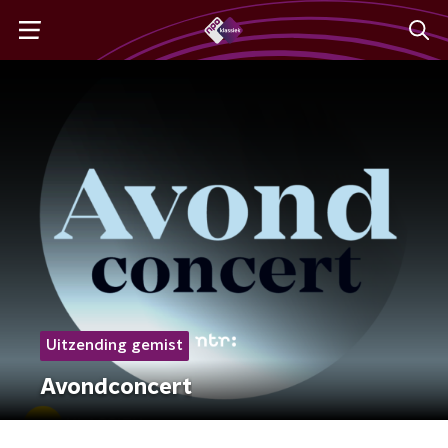
Uitzending gemist
Avondconcert