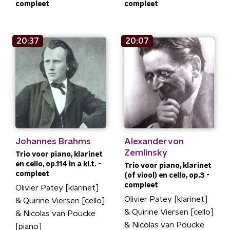
compleet
compleet
20:37
20:07
Johannes Brahms
Alexander von
Zemlinsky
Trio voor piano, klarinet
en cello, op.114 in a kl.t. -
Trio voor piano, klarinet
compleet
(of viool) en cello, op.3 -
compleet
Olivier Patey [klarinet]
Olivier Patey [klarinet]
& Quirine Viersen [cello]
& Quirine Viersen [cello]
& Nicolas van Poucke
& Nicolas van Poucke
[piano]