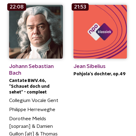
22:08
21:53
Johann Sebastian
Jean Sibelius
Bach
Pohjola's dochter, op.49
Cantate BWV.46,
"Schauet doch und
sehet" - compleet
Collegium Vocale Gent
Philippe Herreweghe
Dorothee Mields
[sopraan] & Damien
Guillon [alt] & Thomas