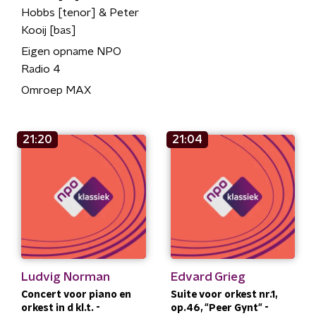
Hobbs [tenor] & Peter
Kooij [bas]
Eigen opname NPO
Radio 4
Omroep MAX
21:20
21:04
Ludvig Norman
Edvard Grieg
Concert voor piano en
Suite voor orkest nr.1,
orkest in d kl.t. -
op.46, "Peer Gynt" -