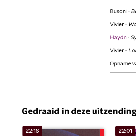
Busoni -
B
Vivier -
Wo
Haydn
-
Sy
Vivier -
Lo
Opname va
Gedraaid in deze uitzendin
22:18
22:01