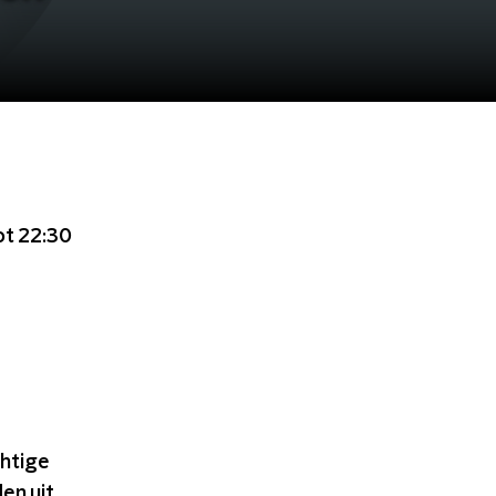
ot 22:30
chtige
en uit