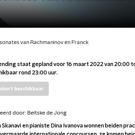
osonates van Rachmaninov en Franck
ending staat gepland voor
16 maart 2022 van 20:00 t
chikbaar rond
23:00
uur.
nkort beschikbaar
eerd door:
Beitske de Jong
an Skanavi en pianiste Dina Ivanova wonnen beiden pra
p vermaarde internationale concoursen, ze komen beid