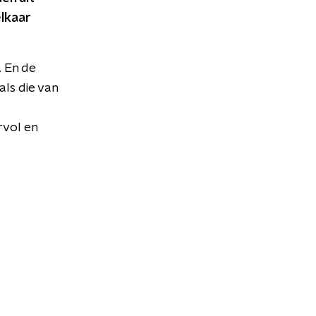
lkaar
. En de
als die van
a
rvol en