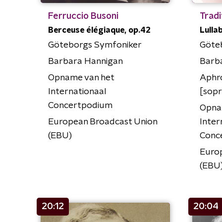
Ferruccio Busoni
Tradi
Berceuse élégiaque, op.42
Lulla
Göteborgs Symfoniker
Göte
Barbara Hannigan
Barb
Opname van het
Aphr
Internationaal
[sop
Concertpodium
Opna
European Broadcast Union
Inter
(EBU)
Conc
Euro
(EBU
20:12
20:04