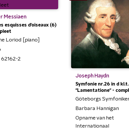
er Messiaen
es esquisses d'oiseaux (6)
pleet
e Loriod [piano]
o
 62162-2
Joseph Haydn
Symfonie nr.26 in d kl.t.
"Lamentatione" - comp
Göteborgs Symfonike
Barbara Hannigan
Opname van het
Internationaal