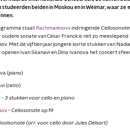
n studeerden beiden in Moskou en in Weimar, waar ze e
ennen.
ogramma staat
Rachmaninovs
indringende
Cellosonate
aar oudere sonate van César Franck is net zo meeslepend 
v. Met de vijftien jaar jongere korte stukken van Nadi
openen Ivan Skanavi en Dina Ivanova het concert sfee
va (piano)
vi (cello)
r
-
3 stukken voor cello en piano
nov
-
Cellosonate op.19
ioolsonate (arr. voor cello door Jules Delsart)