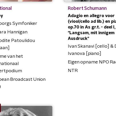
tional
Robert Schumann
by
Adagio en allegro voor
(viool/cello ad lib.) en p
borgs Symfoniker
op.70 in As gr.t. - deel I,
ara Hannigan
"Langsam, mit innigem
Ausdruck"
odite Patoulidou
Ivan Skanavi [cello] & 
raan]
Ivanova [piano]
me van het
Eigen opname NPO Ra
nationaal
NTR
ertpodium
pean Broadcast Union
)