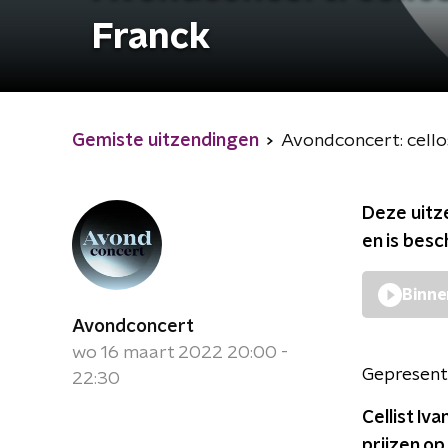
Franck
Gemiste uitzendingen
Avondconcert: cell
Deze uitz
en is bes
Binne
Avondconcert
wo 16 maart 2022 20:00 -
Gepresent
22:30
Cellist Iv
prijzen o