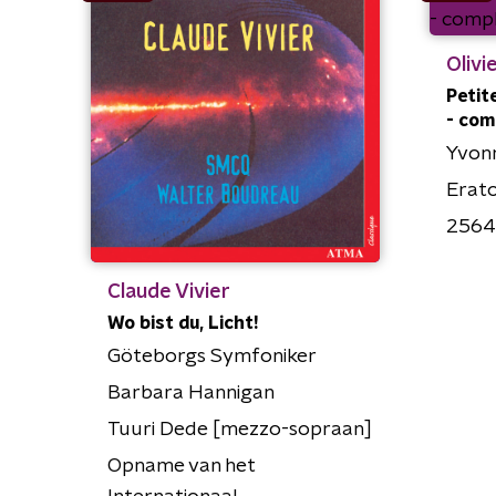
Olivi
Petit
- com
Yvonn
Erat
2564
Claude Vivier
Wo bist du, Licht!
Göteborgs Symfoniker
Barbara Hannigan
Tuuri Dede [mezzo-sopraan]
Opname van het