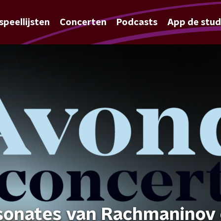
speellijsten
Concerten
Podcasts
App de stud
osonates van Rachmaninov