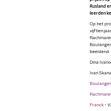
Rusland e
leerden k
Op het pr
vijftien j
Rachmanino
Boulanger 
beeldend.
Dina Ivano
Ivan Skana
Boulange
Rachmani
Franck
-
V