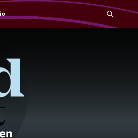
io
 en