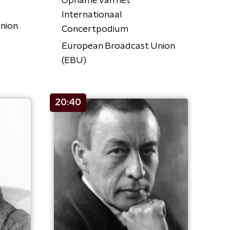
Opname van het
Internationaal
nion
Concertpodium
European Broadcast Union
(EBU)
20:40