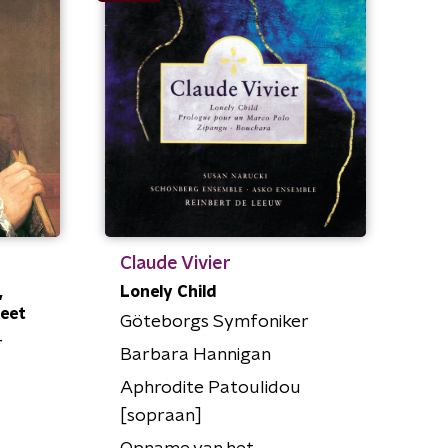
Claude Vivier
,
Lonely Child
leet
Göteborgs Symfoniker
r
Barbara Hannigan
Aphrodite Patoulidou
[sopraan]