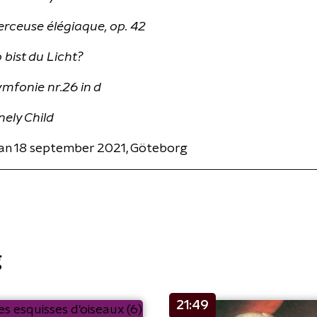
erceuse élégiaque, op. 42
 bist du Licht?
mfonie nr.26 in d
nely Child
n 18 september 2021, Göteborg
g
21:49