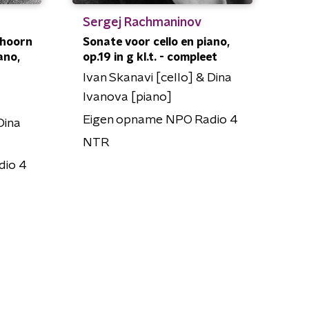
Sergej Rachmaninov
 hoorn
Sonate voor cello en piano,
iano,
op.19 in g kl.t. - compleet
Ivan Skanavi [cello] & Dina
Ivanova [piano]
Eigen opname NPO Radio 4
Dina
NTR
dio 4