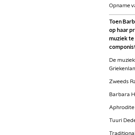
Opname va
Toen Barb
op haar p
muziek te 
componis
De muziek 
Griekenlan
Zweeds Ra
Barbara Ha
Aphrodite
Tuuri Ded
Traditiona