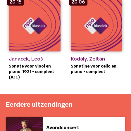
20:15
20:06
Janácek, Leoš
Kodály, Zoltán
Sonate voor viool en
Sonatine voor cello en
piano, 1921 - compleet
piano - compleet
(Arr.)
Eerdere uitzendingen
Avondconcert