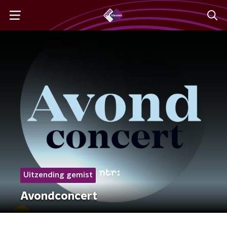
Uitzending gemist
Avondconcert