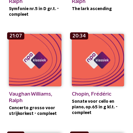
Ralph
Ralph
Symfonie nr.5 in D gr.t. -
The lark ascending
compleet
21:07
20:34
Vaughan Williams,
Chopin, Frédéric
Ralph
Sonate voor cello en
piano, op.65 in g kl.t. -
Concerto grosso voor
compleet
strijkorkest - compleet