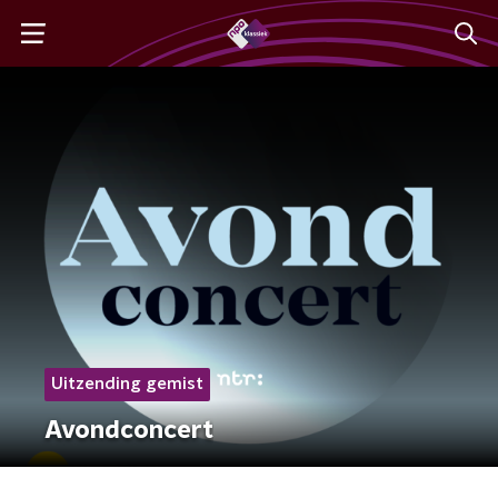
Uitzending gemist
Avondconcert