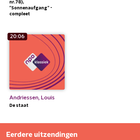
nr.78),
"Sonnenaufgang" -
compleet
20:06
Andriessen, Louis
De staat
Eerdere uitzendingen