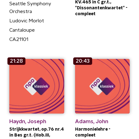
KV.465 in C gr.t.,
Seattle Symphony
"Dissonantenkwartet" -
Orchestra
compleet
Ludovic Morlot
Cantaloupe
CA21101
21:28
20:43
Haydn, Joseph
Adams, John
Strijkkwartet, op.76 nr.4
Harmonielehre -
in Bes gr.t. (Hob.III,
compleet