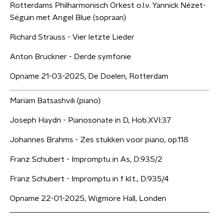
Rotterdams Philharmonisch Orkest o.l.v. Yannick Nézet-
Séguin met Angel Blue (sopraan)
Richard Strauss - Vier letzte Lieder
Anton Bruckner - Derde symfonie
Opname 21-03-2025, De Doelen, Rotterdam
Mariam Batsashvili (piano)
Joseph Haydn - Pianosonate in D, Hob.XVI:37
Johannes Brahms - Zes stukken voor piano, op.118
Franz Schubert - Impromptu in As, D.935/2
Franz Schubert - Impromptu in f kl.t., D.935/4
Opname 22-01-2025, Wigmore Hall, Londen