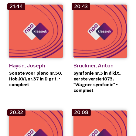
21:44
20:43
Haydn, Joseph
Bruckner, Anton
Sonate voor piano nr.50,
Symfonie nr.3 in d kl.t.,
Hob.XVI, nr.37 in D gr.t. -
eerste versie 1873,
compleet
"Wagner symfonie" -
compleet
20:32
20:08