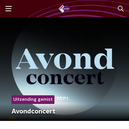
Uitzending gemist
Avondconcert