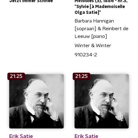
Jetzt immer Schnee
Mélodies (3), 1886 - nr.3,
"Sylvie [à Mademoiselle
Olga Satie]"
Barbara Hannigan
[sopraan] & Reinbert de
Leeuw [piano]
Winter & Winter
910234-2
21:25
21:25
Erik Satie
Erik Satie