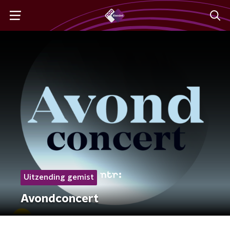
Uitzending gemist
Avondconcert