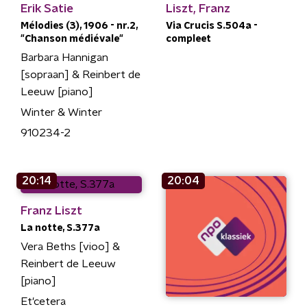
Erik Satie
Liszt, Franz
Mélodies (3), 1906 - nr.2,
Via Crucis S.504a -
"Chanson médiévale"
compleet
Barbara Hannigan
[sopraan] & Reinbert de
Leeuw [piano]
Winter & Winter
910234-2
20:14
20:04
Franz Liszt
La notte, S.377a
Vera Beths [vioo] &
Reinbert de Leeuw
[piano]
Et'cetera