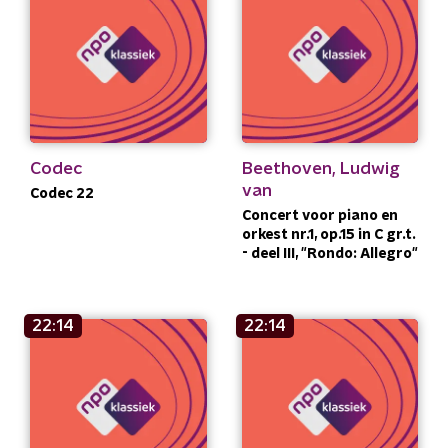
Codec
Beethoven, Ludwig
van
Codec 22
Concert voor piano en
orkest nr.1, op.15 in C gr.t.
- deel III, "Rondo: Allegro"
22:14
22:14