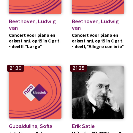
Beethoven, Ludwig
Beethoven, Ludwig
van
van
Concert voor piano en
Concert voor piano en
orkest nr.1, op.15 in C gr.t.
orkest nr.1, op.15 in C gr.t.
- deel II, "Largo"
- deel I, "Allegro con brio"
21:30
21:25
Gubaidulina, Sofia
Erik Satie