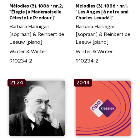
Mélodies (3), 1886 - nr.2,
Mélodies (3), 1886 - nr.1,
"Élegie [à Mademoiselle
"Les Anges [à notre ami
Céleste Le Prédour]"
Charles Levadé]"
Barbara Hannigan
Barbara Hannigan
[sopraan] & Reinbert de
[sopraan] & Reinbert de
Leeuw [piano]
Leeuw [piano]
Winter & Winter
Winter & Winter
910234-2
910234-2
21:24
20:14