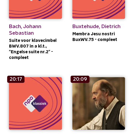
Bach, Johann
Buxtehude, Dietrich
Sebastian
Membra Jesu nostri
BuxWV.75 - compleet
Suite voor klavecimbel
BWV.807 in a kl.t.,
"Engelse suite nr.2" -
compleet
20:17
20:09