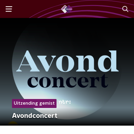
Uitzending gemist
Avondconcert