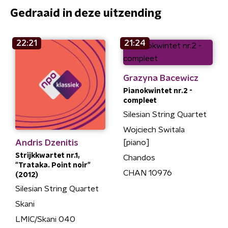
Gedraaid in deze uitzending
22:21
21:24
Grazyna Bacewicz
Pianokwintet nr.2 -
compleet
Silesian String Quartet
Wojciech Switala
Andris Dzenitis
[piano]
Strijkkwartet nr.1,
Chandos
"Trataka. Point noir"
CHAN 10976
(2012)
Silesian String Quartet
Skani
LMIC/Skani 040