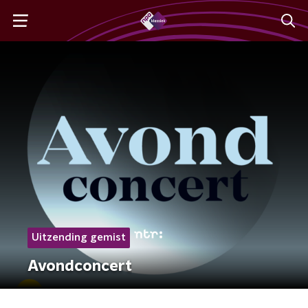
Uitzending gemist
Avondconcert