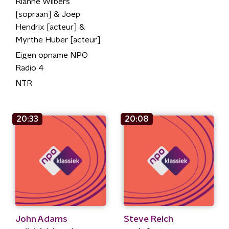
Rianne Wilbers
[sopraan] & Joep
Hendrix [acteur] &
Myrthe Huber [acteur]
Eigen opname NPO
Radio 4
NTR
20:33
20:08
John Adams
Steve Reich