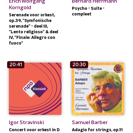
Erich Wolfgang
Bernard Herrmann
Korngold
Psycho - Suite -
compleet
Serenade voor orkest,
op.39, "Symfonische
serenade" - deel III,
"Lento religioso" & deel
IV, "Finale: Allegro con
fuoco"
20:41
20:30
Igor Stravinski
Samuel Barber
Concert voor orkest in D
Adagio for strings, op.11