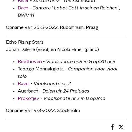
Biber
-
Sonate nr.12 ' The Ascension'
Bach
-
Cantate ' Lobet Gott in seinen Reichen' ,
BWV 11
Opname van 25-5-2022, Rudolfinum, Praag
Echo Rising Stars:
Johan Dalene (viool) en Nicola Elmer (piano)
Beethoven
-
Vioolsonate nr.8 in G op.30 nr.3
Tebogo Monnakglota -
Companion voor viool
solo
Ravel
-
Vioolsonate nr. 2
Auerbach -
Delen uit 24 Preludes
Prokofjev
-
Vioolsonate nr.2 in D op.94a
Opname van 9-3-2022, Stockholm