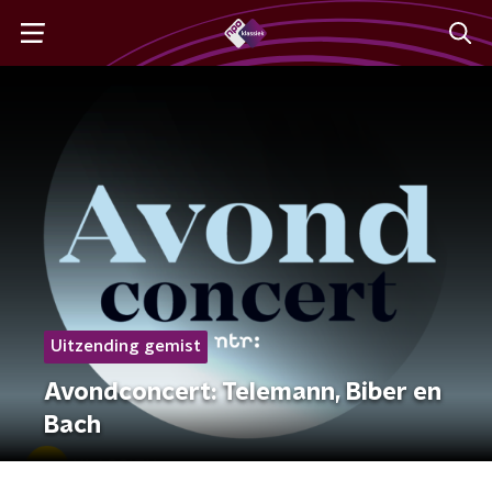
Uitzending gemist
Avondconcert: Telemann, Biber en
Bach