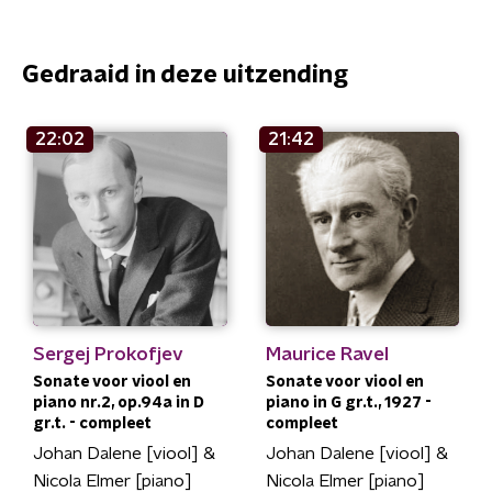
Gedraaid in deze uitzending
22:02
21:42
Sergej Prokofjev
Maurice Ravel
Sonate voor viool en
Sonate voor viool en
piano nr.2, op.94a in D
piano in G gr.t., 1927 -
gr.t. - compleet
compleet
Johan Dalene [viool] &
Johan Dalene [viool] &
Nicola Elmer [piano]
Nicola Elmer [piano]