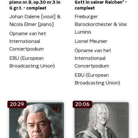
piano nr.8, op.30 nr.3 in
Gott in seiner Reichen" -
G gr.t. - compleet
compleet
Johan Dalene [viool] &
Freiburger
Nicola Elmer [piano]
Barockorchester & Vox
Luminis
Opname van het
Internationaal
Lionel Meunier
Concertpodium
Opname van het
EBU (European
Internationaal
Broadcasting Union)
Concertpodium
EBU (European
Broadcasting Union)
20:29
20:06