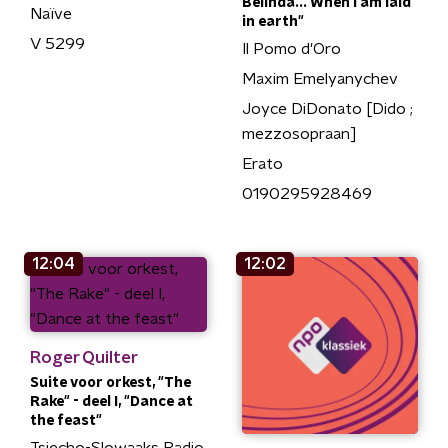
Belinda... When I am laid
Naïve
in earth"
V 5299
Il Pomo d'Oro
Maxim Emelyanychev
Joyce DiDonato [Dido ;
mezzosopraan]
Erato
0190295928469
12:04
12:02
Roger Quilter
Suite voor orkest, "The
Rake" - deel I, "Dance at
the feast"