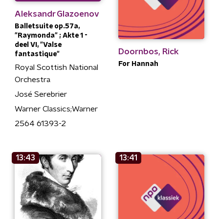
Aleksandr Glazoenov
Balletsuite op.57a,
"Raymonda" ; Akte 1 -
deel VI, "Valse
Doornbos, Rick
fantastique"
For Hannah
Royal Scottish National
Orchestra
José Serebrier
Warner Classics;Warner
2564 61393-2
13:43
13:41