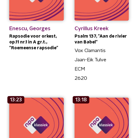
Enescu, Georges
Cyrillus Kreek
Rapsodie voor orkest,
Psalm 137, "Aan de rivier
op.11 nr.1 in A gr.t.,
van Babel"
"Roemeense rapsodie"
Vox Clamantis
Jaan-Eik Tulve
ECM
2620
13:23
13:18