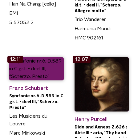
Han Na Chang [cello]
kl.t. - deel II, "Scherzo.
Allegro molto"
EMI
Trio Wanderer
5 57052 2
Harmonia Mundi
HMC 902161
12:11
12:07
Franz Schubert
Symfonie nr.6, D.589 in C
gr.t. - deel III, "Scherzo.
Presto"
Les Musiciens du
Henry Purcell
Louvre
Dido and Aeneas Z.626 ;
Marc Minkowski
Akte III - aria, "Thy hand