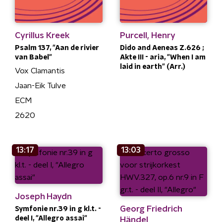
Cyrillus Kreek
Purcell, Henry
Psalm 137, "Aan de rivier
Dido and Aeneas Z.626 ;
van Babel"
Akte III - aria, "When I am
laid in earth" (Arr.)
Vox Clamantis
Jaan-Eik Tulve
ECM
2620
13:17
13:03
Joseph Haydn
Georg Friedrich
Symfonie nr.39 in g kl.t. -
deel I, "Allegro assai"
Händel