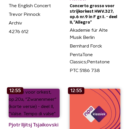
The English Concert
Concerto grosso voor
strijkorkest HWV.327,
Trevor Pinnock
op.6 nr.9 in F gr.t. - deel
II, "Allegro"
Archiv
Akademie für Alte
4276 612
Musik Berlin
Bernhard Forck
PentaTone
Classics;Pentatone
PTC 5186 738
12:55
12:55
Pjotr Iljitsj Tsjaikovski