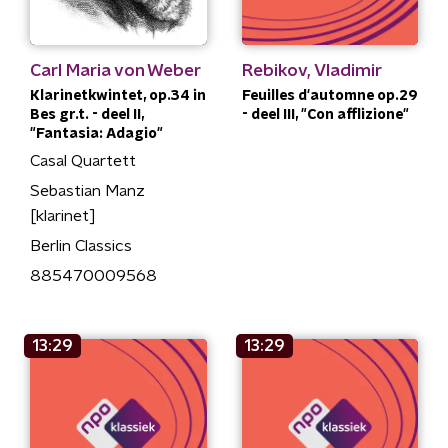
Carl Maria von Weber
Rebikov, Vladimir
Klarinetkwintet, op.34 in
Feuilles d'automne op.29
Bes gr.t. - deel II,
- deel III, "Con afflizione"
"Fantasia: Adagio"
Casal Quartett
Sebastian Manz
[klarinet]
Berlin Classics
885470009568
13:29
13:29