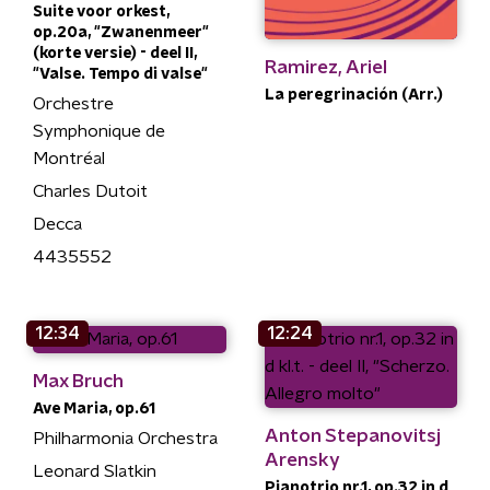
Suite voor orkest,
op.20a, "Zwanenmeer"
(korte versie) - deel II,
Ramirez, Ariel
"Valse. Tempo di valse"
La peregrinación (Arr.)
Orchestre
Symphonique de
Montréal
Charles Dutoit
Decca
4435552
12:34
12:24
Max Bruch
Ave Maria, op.61
Anton Stepanovitsj
Philharmonia Orchestra
Arensky
Leonard Slatkin
Pianotrio nr.1, op.32 in d