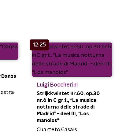
12:25
 ''Danza
Luigi Boccherini
hestra
Strijkkwintet nr.60, op.30
nr.6 in C gr.t., "La musica
notturna delle strade di
Madrid" - deel III, "Los
manolos"
Cuarteto Casals