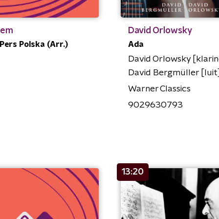
iem
David Orlowsky
 Pers Polska (Arr.)
Ada
David Orlowsky [klarin
David Bergmüller [luit
Warner Classics
9029630793
13:20