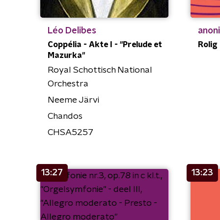
Léo Delibes
anon
Coppélia - Akte I - "Prelude et
Rolig
Mazurka"
Royal Schottisch National
Orchestra
Neeme Järvi
Chandos
CHSA5257
13:27
13:23