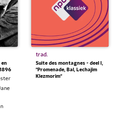
trad.
 en
Suite des montagnes - deel I,
, 1896
"Promenade, Bal, Lechajim
Klezmorim"
ster
Jane
on