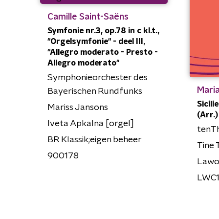
Camille Saint-Saëns
Symfonie nr.3, op.78 in c kl.t.,
"Orgelsymfonie" - deel III,
"Allegro moderato - Presto -
Allegro moderato"
Symphonieorchester des
Maria
Bayerischen Rundfunks
Sicil
Mariss Jansons
(Arr.)
Iveta Apkalna [orgel]
tenT
BR Klassik;eigen beheer
Tine 
900178
Law
LWC