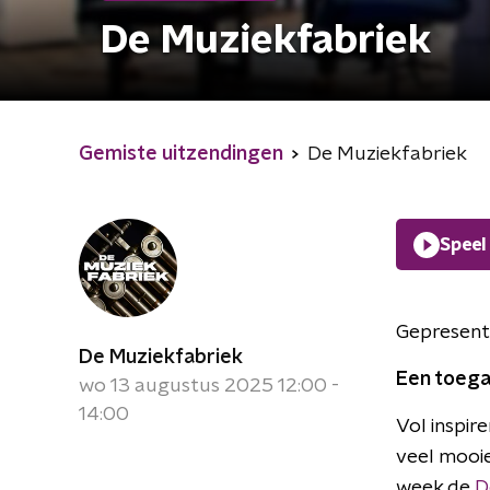
De Muziekfabriek
Gemiste uitzendingen
De Muziekfabriek
Speel
Gepresent
De Muziekfabriek
Een toega
wo 13 augustus 2025 12:00 -
14:00
Vol inspir
veel mooie
week de
D