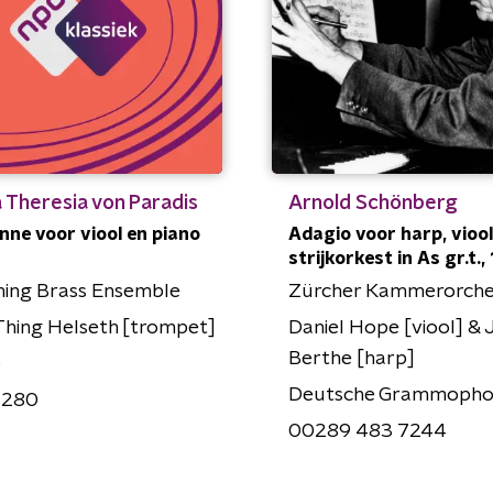
 Theresia von Paradis
Arnold Schönberg
ienne voor viool en piano
Adagio voor harp, viool
strijkorkest in As gr.t.
hing Brass Ensemble
Zürcher Kammerorche
Thing Helseth [trompet]
Daniel Hope [viool] & 
Berthe [harp]
o
Deutsche Grammoph
1280
00289 483 7244