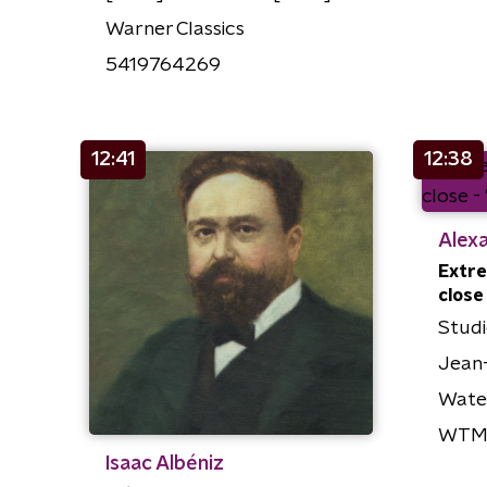
Warner Classics
5419764269
12:41
12:38
Alex
Extre
close
Studi
Jean-
Wate
WTM
Isaac Albéniz