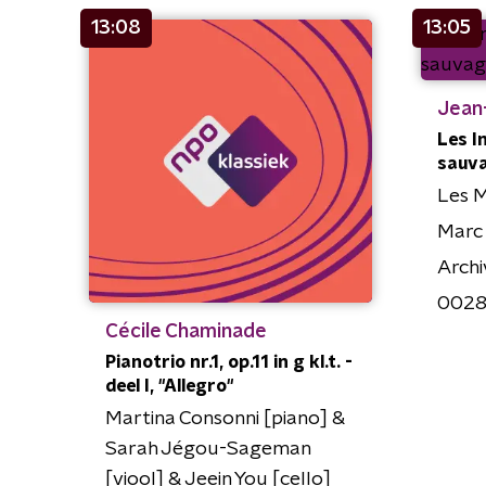
13:08
13:05
Jean
Les I
sauv
Les M
Marc
Archi
0028
Cécile Chaminade
Pianotrio nr.1, op.11 in g kl.t. -
deel I, "Allegro"
Martina Consonni [piano] &
Sarah Jégou-Sageman
[viool] & Jeein You [cello]