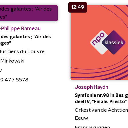
12:49
-Philippe Rameau
ndes galantes ; "Air des
ages"
usiciens du Louvre
 Minkowski
v
9 477 5578
Joseph Haydn
Symfonie nr.98 in Bes gr
deel IV, "Finale. Presto"
Orkest van de Achttie
Eeuw
Frans Brüggen