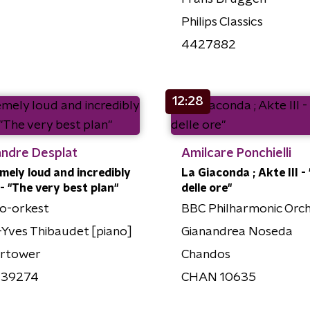
Philips Classics
4427882
12:28
andre Desplat
Amilcare Ponchielli
mely loud and incredibly
La Giaconda ; Akte III -
 - "The very best plan"
delle ore''
o-orkest
BBC Philharmonic Orc
Yves Thibaudet [piano]
Gianandrea Noseda
rtower
Chandos
39274
CHAN 10635