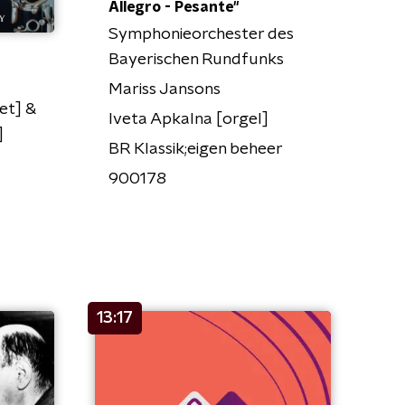
Allegro - Pesante"
Symphonieorchester des
Bayerischen Rundfunks
Mariss Jansons
et] &
Iveta Apkalna [orgel]
]
BR Klassik;eigen beheer
900178
13:17