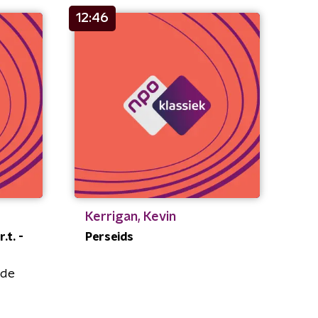
12:46
Kerrigan, Kevin
.t. -
Perseids
nde