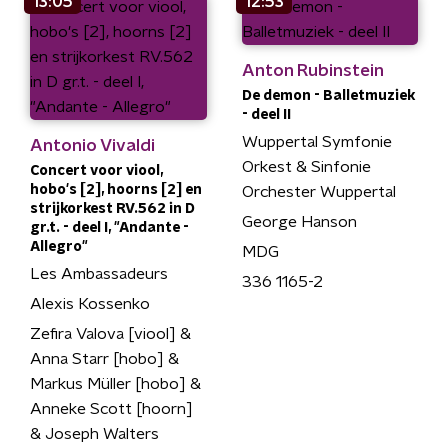
13:05
12:53
Anton Rubinstein
De demon - Balletmuziek
- deel II
Wuppertal Symfonie
Antonio Vivaldi
Orkest & Sinfonie
Concert voor viool,
hobo's [2], hoorns [2] en
Orchester Wuppertal
strijkorkest RV.562 in D
George Hanson
gr.t. - deel I, "Andante -
Allegro"
MDG
Les Ambassadeurs
336 1165-2
Alexis Kossenko
Zefira Valova [viool] &
Anna Starr [hobo] &
Markus Müller [hobo] &
Anneke Scott [hoorn]
& Joseph Walters