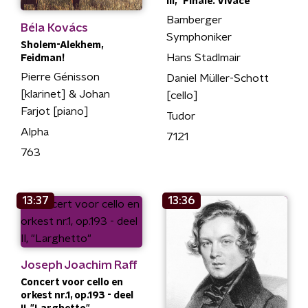
III, "Finale. Vivace"
Bamberger
Béla Kovács
Symphoniker
Sholem-Alekhem,
Hans Stadlmair
Feidman!
Pierre Génisson
Daniel Müller-Schott
[klarinet] & Johan
[cello]
Farjot [piano]
Tudor
Alpha
7121
763
13:37
13:36
Joseph Joachim Raff
Concert voor cello en
orkest nr.1, op.193 - deel