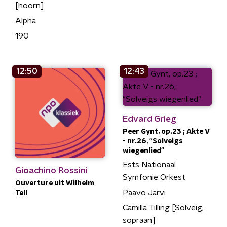
[hoorn]
Alpha
190
12:50
12:43
Edvard Grieg
Peer Gynt, op.23 ; Akte V
- nr.26, "Solveigs
wiegenlied"
Ests Nationaal
Gioachino Rossini
Symfonie Orkest
Ouverture uit Wilhelm
Paavo Järvi
Tell
Camilla Tilling [Solveig;
sopraan]