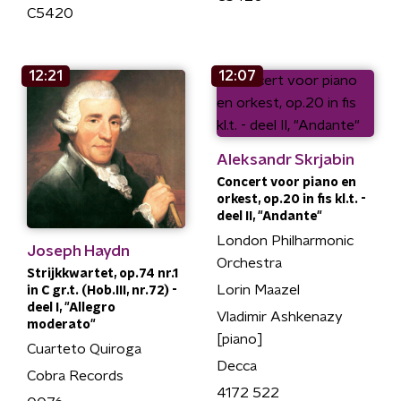
C5420
12:21
12:07
Aleksandr Skrjabin
Concert voor piano en
orkest, op.20 in fis kl.t. -
deel II, "Andante"
London Philharmonic
Joseph Haydn
Orchestra
Strijkkwartet, op.74 nr.1
Lorin Maazel
in C gr.t. (Hob.III, nr.72) -
deel I, "Allegro
Vladimir Ashkenazy
moderato"
[piano]
Cuarteto Quiroga
Decca
Cobra Records
4172 522