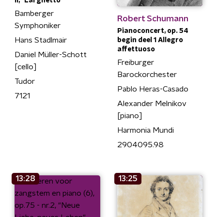
II, "Larghetto"
Bamberger
Robert Schumann
Symphoniker
Pianoconcert, op. 54
Hans Stadlmair
begin deel 1 Allegro
affettuoso
Daniel Müller-Schott
Freiburger
[cello]
Barockorchester
Tudor
Pablo Heras-Casado
7121
Alexander Melnikov
[piano]
Harmonia Mundi
2904095.98
13:28
13:25