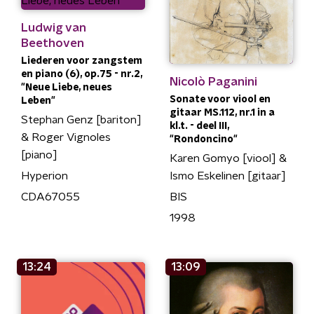
Ludwig van
Beethoven
Liederen voor zangstem
en piano (6), op.75 - nr.2,
Nicolò Paganini
"Neue Liebe, neues
Sonate voor viool en
Leben"
gitaar MS.112, nr.1 in a
Stephan Genz [bariton]
kl.t. - deel III,
& Roger Vignoles
"Rondoncino"
[piano]
Karen Gomyo [viool] &
Ismo Eskelinen [gitaar]
Hyperion
BIS
CDA67055
1998
13:24
13:09