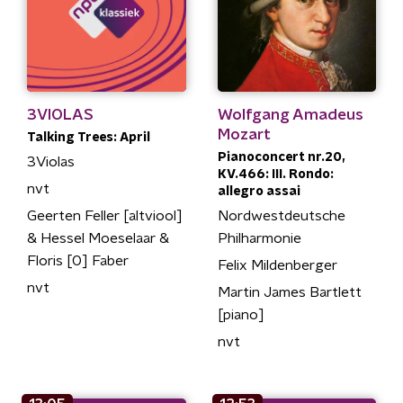
3VIOLAS
Wolfgang Amadeus
Mozart
Talking Trees: April
Pianoconcert nr.20,
3Violas
KV.466: III. Rondo:
nvt
allegro assai
Geerten Feller [altviool]
Nordwestdeutsche
& Hessel Moeselaar &
Philharmonie
Floris [0] Faber
Felix Mildenberger
nvt
Martin James Bartlett
[piano]
nvt