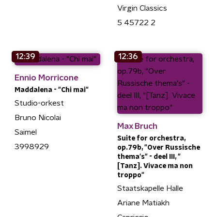
Virgin Classics
5 45722 2
12:39
12:36
Ennio Morricone
Maddalena - "Chi mai"
Studio-orkest
Bruno Nicolai
Max Bruch
Saimel
Suite for orchestra,
3998929
op.79b, "Over Russische
thema's" - deel III, "
[Tanz]. Vivace ma non
troppo"
Staatskapelle Halle
Ariane Matiakh