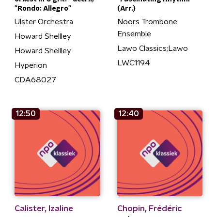
"Rondo: Allegro"
(Arr.)
Ulster Orchestra
Noors Trombone
Ensemble
Howard Shellley
Lawo Classics;Lawo
Howard Shellley
LWC1194
Hyperion
CDA68027
12:50
12:40
Calister, Izaline
Chopin, Frédéric