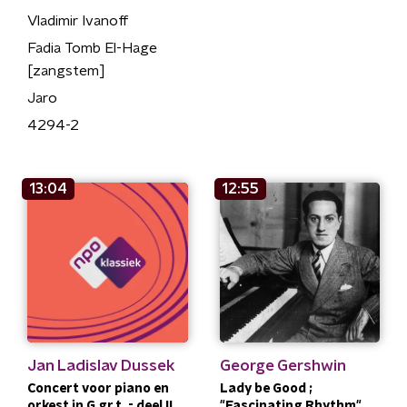
Vladimir Ivanoff
Fadia Tomb El-Hage
[zangstem]
Jaro
4294-2
13:04
12:55
Jan Ladislav Dussek
George Gershwin
Concert voor piano en
Lady be Good ;
orkest in G gr.t. - deel II,
"Fascinating Rhythm"