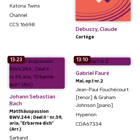
Katona Twins
Channel
CCS 16698
Debussy, Claude
Cortège
13:23
13:10
Gabriel Fauré
Mai, op.1 nr.2
Jean-Paul Fouchécourt
Johann Sebastian
[tenor] & Graham
Bach
Johnson [piano]
Matthäuspassion
Hyperion
BWV.244 ; Deel II - nr.39,
aria, "Erbarme dich"
CDA67334
(Arr.)
Sarband