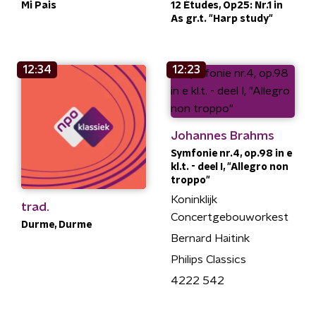
Mi Pais
12 Études, Op25: Nr.1 in
As gr.t. "Harp study"
12:34
12:23
Johannes Brahms
Symfonie nr.4, op.98 in e
kl.t. - deel I, "Allegro non
troppo"
Koninklijk
trad.
Concertgebouworkest
Durme, Durme
Bernard Haitink
Philips Classics
4222 542