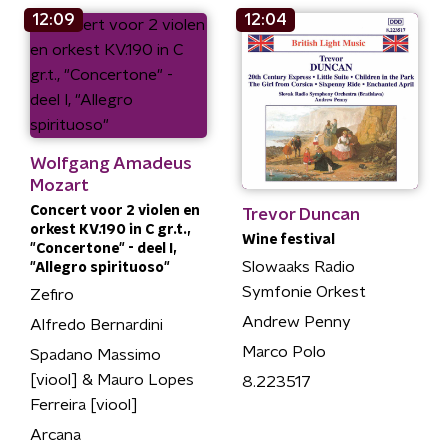
12:09
12:04
Wolfgang Amadeus
Mozart
Concert voor 2 violen en
Trevor Duncan
orkest KV.190 in C gr.t.,
Wine festival
"Concertone" - deel I,
Slowaaks Radio
"Allegro spirituoso"
Symfonie Orkest
Zefiro
Andrew Penny
Alfredo Bernardini
Marco Polo
Spadano Massimo
[viool] & Mauro Lopes
8.223517
Ferreira [viool]
Arcana