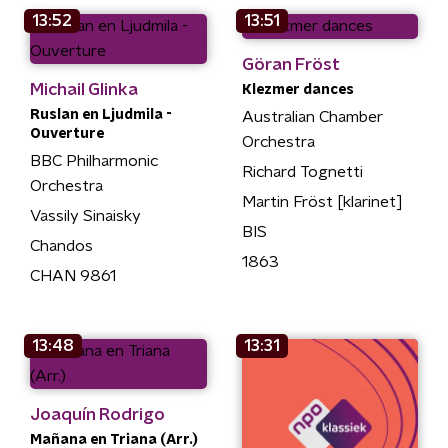
13:52
13:51
Göran Fröst
Michail Glinka
Klezmer dances
Ruslan en Ljudmila -
Australian Chamber
Ouverture
Orchestra
BBC Philharmonic
Richard Tognetti
Orchestra
Martin Fröst [klarinet]
Vassily Sinaisky
BIS
Chandos
1863
CHAN 9861
13:48
13:31
Joaquín Rodrigo
Mañana en Triana (Arr.)