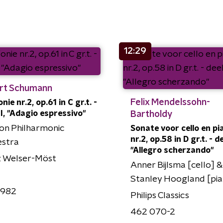
12:29
rt Schumann
Felix Mendelssohn-
ie nr.2, op.61 in C gr.t. -
III, "Adagio espressivo"
Bartholdy
on Philharmonic
Sonate voor cello en pi
nr.2, op.58 in D gr.t. - dee
estra
"Allegro scherzando"
z Welser-Möst
Anner Bijlsma [cello] &
Stanley Hoogland [pia
982
Philips Classics
462 070-2