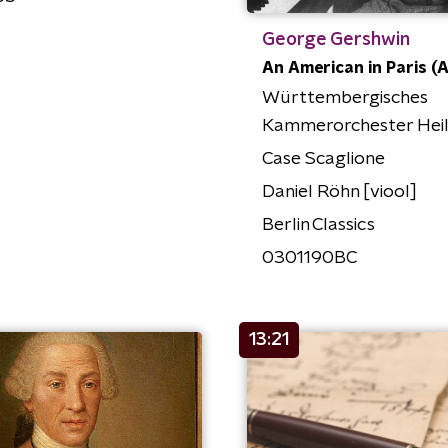
George Gershwin
An American in Paris (A
Württembergisches
Kammerorchester Hei
Case Scaglione
Daniel Röhn [viool]
Berlin Classics
0301190BC
13:21