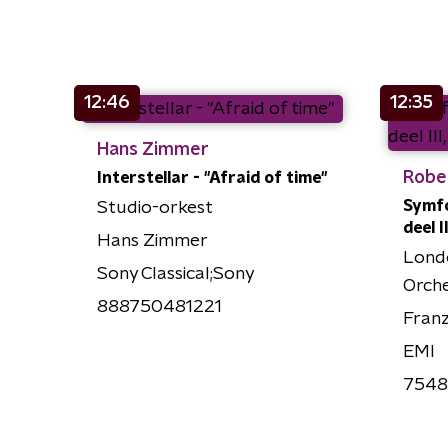
12:46
12:35
Hans Zimmer
Robe
Interstellar - ''Afraid of time''
Symfon
Studio-orkest
deel 
Hans Zimmer
Lond
Sony Classical;Sony
Orch
888750481221
Fran
EMI
7548