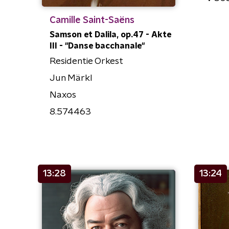
Camille Saint-Saëns
Samson et Dalila, op.47 - Akte
III - "Danse bacchanale"
Residentie Orkest
Jun Märkl
Naxos
8.574463
13:28
13:24