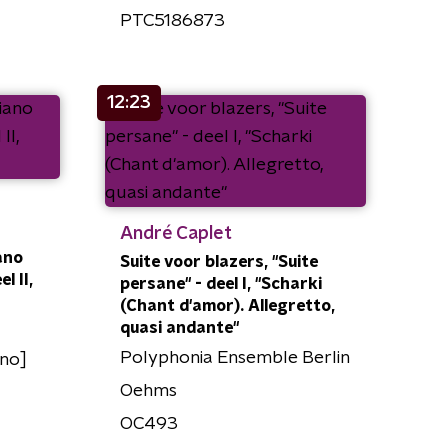
PTC5186873
12:23
André Caplet
ano
Suite voor blazers, "Suite
l II,
persane" - deel I, "Scharki
(Chant d'amor). Allegretto,
quasi andante"
Polyphonia Ensemble Berlin
no]
Oehms
OC493