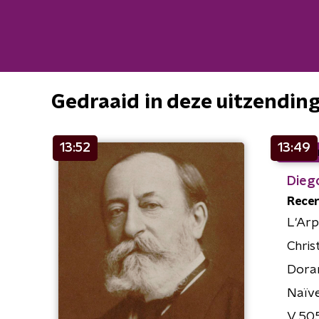
Gedraaid in deze uitzendin
13:52
13:49
Diego
Recer
L'Ar
Chris
Doran
Naïv
V 50