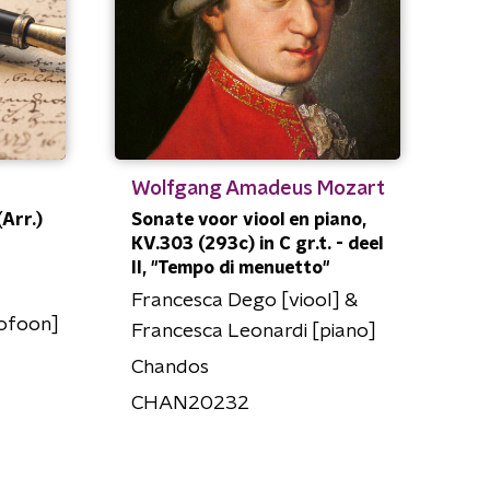
Wolfgang Amadeus Mozart
Arr.)
Sonate voor viool en piano,
KV.303 (293c) in C gr.t. - deel
II, "Tempo di menuetto"
Francesca Dego [viool] &
xofoon]
Francesca Leonardi [piano]
Chandos
CHAN20232