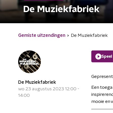
De Muziekfabriek
Gemiste uitzendingen
De Muziekfabriek
Speel
Gepresent
De Muziekfabriek
Een toega
wo 23 augustus 2023 12:00 -
inspireren
14:00
mooie en 