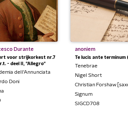
cesco Durante
anoniem
rt voor strijkorkest nr.7
Te lucis ante terminum (
r.t. - deel II, "Allegro"
Tenebrae
emia dell’Annunciata
Nigel Short
rdo Doni
Christian Forshaw [sa
na
Signum
0
SIGCD708