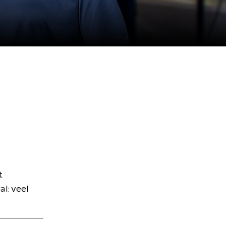
t
al: veel