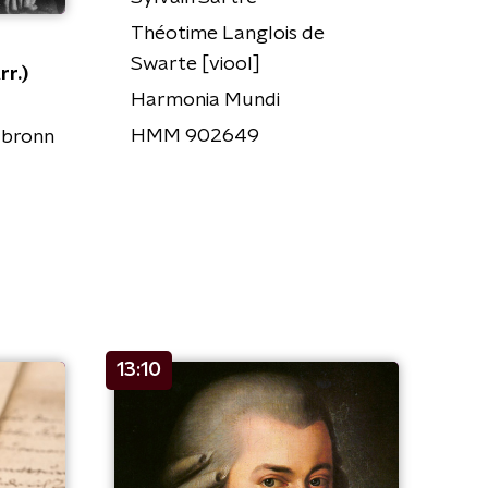
Théotime Langlois de
Swarte [viool]
rr.)
Harmonia Mundi
HMM 902649
lbronn
13:10