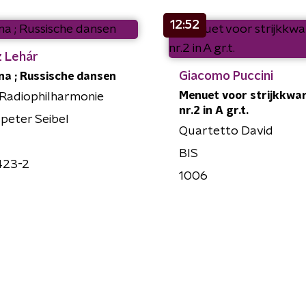
12:52
z Lehár
Giacomo Puccini
na ; Russische dansen
Menuet voor strijkkwa
Radiophilharmonie
nr.2 in A gr.t.
peter Seibel
Quartetto David
BIS
423-2
1006