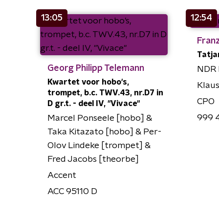
13:05
12:54
Fran
Tatja
Georg Philipp Telemann
NDR 
Kwartet voor hobo's,
Klaus
trompet, b.c. TWV.43, nr.D7 in
CPO
D gr.t. - deel IV, "Vivace"
999 
Marcel Ponseele [hobo] &
Taka Kitazato [hobo] & Per-
Olov Lindeke [trompet] &
Fred Jacobs [theorbe]
Accent
ACC 95110 D