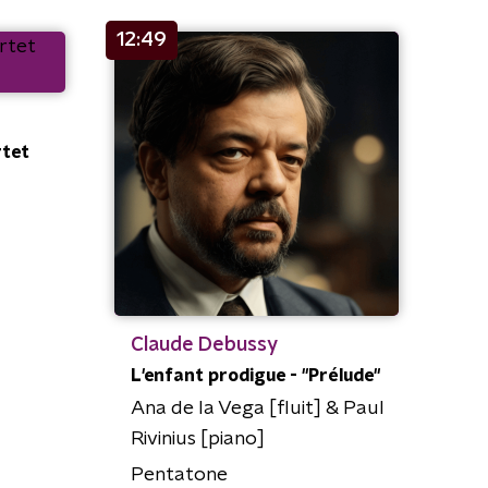
12:49
rtet
Claude Debussy
L'enfant prodigue - "Prélude"
Ana de la Vega [fluit] & Paul
Rivinius [piano]
Pentatone