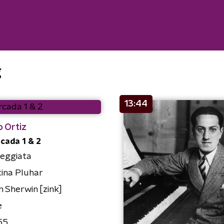
g
13:44
 Ortiz
cada 1 & 2
peggiata
tina Pluhar
 Sherwin [zink]
e
55