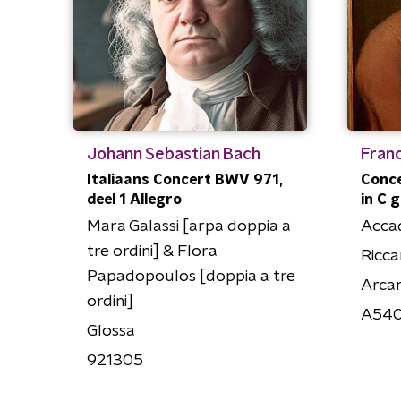
Johann Sebastian Bach
Fran
Italiaans Concert BWV 971,
Conce
deel 1 Allegro
in C g
Mara Galassi [arpa doppia a
Accad
tre ordini] & Flora
Ricca
Papadopoulos [doppia a tre
Arca
ordini]
A54
Glossa
921305