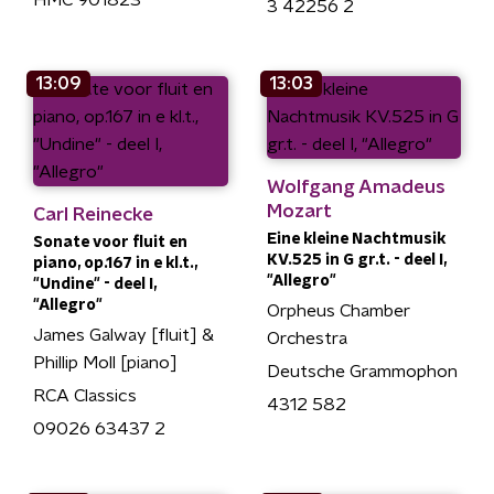
HMC 901823
3 42256 2
13:09
13:03
Wolfgang Amadeus
Mozart
Carl Reinecke
Eine kleine Nachtmusik
Sonate voor fluit en
KV.525 in G gr.t. - deel I,
piano, op.167 in e kl.t.,
"Allegro"
"Undine" - deel I,
"Allegro"
Orpheus Chamber
James Galway [fluit] &
Orchestra
Phillip Moll [piano]
Deutsche Grammophon
RCA Classics
4312 582
09026 63437 2