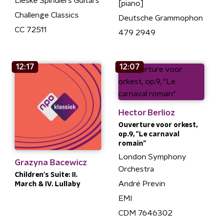
Lieske Spindlers Guitars
[piano]
Challenge Classics
Deutsche Grammophon
CC 72511
479 2949
12:17
12:07
Hector Berlioz
Ouverture voor orkest,
op.9, "Le carnaval
romain"
London Symphony
Grazyna Bacewicz
Orchestra
Children's Suite: II.
André Previn
March & IV. Lullaby
EMI
CDM 7646302