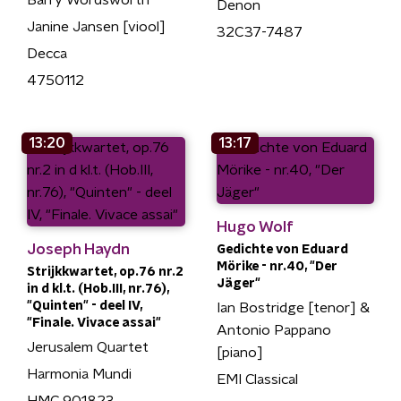
Barry Wordsworth
Denon
Janine Jansen [viool]
32C37-7487
Decca
4750112
13:20
13:17
Hugo Wolf
Joseph Haydn
Gedichte von Eduard
Mörike - nr.40, "Der
Strijkkwartet, op.76 nr.2
Jäger"
in d kl.t. (Hob.III, nr.76),
"Quinten" - deel IV,
Ian Bostridge [tenor] &
"Finale. Vivace assai"
Antonio Pappano
Jerusalem Quartet
[piano]
Harmonia Mundi
EMI Classical