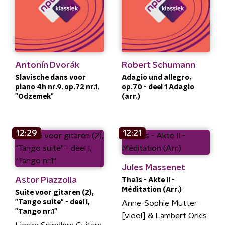
Antonín Dvorák
Robert Schumann
Slavische dans voor
Adagio und allegro,
piano 4h nr.9, op.72 nr.1,
op.70 - deel 1 Adagio
"Odzemek"
(arr.)
12:29
12:21
Jules Massenet
Astor Piazzolla
Thaïs - Akte II -
Méditation (Arr.)
Suite voor gitaren (2),
"Tango suite" - deel I,
Anne-Sophie Mutter
"Tango nr.1"
[viool] & Lambert Orkis