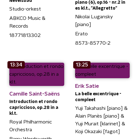
Nevelsbad"
piano (6), op.16 - nr.2 in
es kl.t., "Allegretto"
Studio-orkest
Nikolai Lugansky
ABKCO Music &
[piano]
Records
Erato
18771813302
8573-85770-2
13:34
13:25
Erik Satie
Camille Saint-Saëns
La belle excentrique -
compleet
Introduction et rondo
capriccioso, op.28 in a
Yuji Takahashi [piano] &
kl.t.
Alain Planès [piano] &
Royal Philharmonic
Yuji Murait [klarinet] &
Orchestra
Koji Okazaki [fagot]