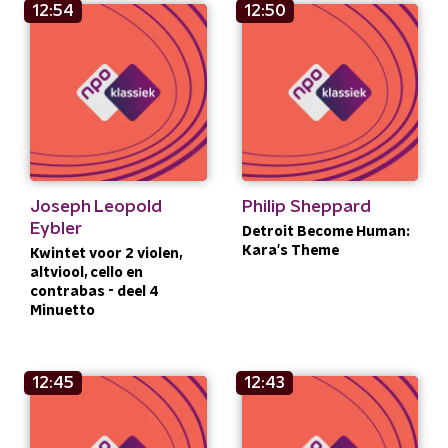
12:54
12:50
Joseph Leopold
Philip Sheppard
Eybler
Detroit Become Human:
Kara's Theme
Kwintet voor 2 violen,
altviool, cello en
contrabas - deel 4
Minuetto
12:45
12:43