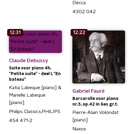
Decca
4302 042
12:31
12:22
Claude Debussy
Suite voor piano 4h,
"Petite suite" - deel I, "En
bateau"
Katia Labeque [piano] &
Gabriel Fauré
Marielle Labeque
Barcarolle voor piano
[piano]
nr.3, op.42 in Ges gr.t.
Philips Classics;PHILIPS
Pierre-Alain Volondat
[piano]
454 471-2
Naxos