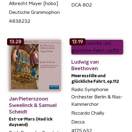
Albrecht Mayer [hobo]
DCA 802
Deutsche Grammophon
4838232
13:28
13:19
Ludwig van
Beethoven
Meeresstille und
glückliche Fahrt, op.112
Radio Symphonie
Orchester Berlin & Rias-
Jan Pieterszoon
Kammerchor
Sweelinck & Samuel
Scheidt
Riccardo Chailly
Est-ce-Mars (Had ick
Decca
duysend)
4175 632