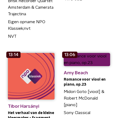
Brisk Recorder Quartet
Amsterdam & Camerata
Trajectina
Eigen opname NPO
Klassiek;nvt
NVT
13:14
13:06
Amy Beach
Romance voor viool en
piano, op.23
Midori Goto [viool] &
Robert McDonald
[piano]
Tibor Harsányi
Sony Classical
Het verhaal van de kleine
kleermaker - fragment