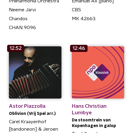
Philharmonia Orchestra
Emanuel Ax [piano]
Neeme Järvi
CBS
Chandos
MK 42663
CHAN 9096
12:52
12:46
Astor Piazzolla
Hans Christian
Lumbye
Oblivion (Vrij Spel arr.)
De stoomtrein van
Carel Kraayenhof
Kopenhagen in galop
[bandoneon] & Jeroen