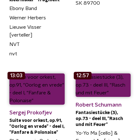
SK 89700
Ebony Band
Werner Herbers
Lieuwe Visser
[verteller]
NVT
nvt
13:03
12:57
Robert Schumann
Sergej Prokofjev
Fantasiestücke (3),
op.73 - deel III, "Rasch
Suite voor orkest, op.91,
und mit Feuer"
"Oorlog en vrede" - deel I,
"Fanfare & Polonaise"
Yo-Yo Ma [cello] &