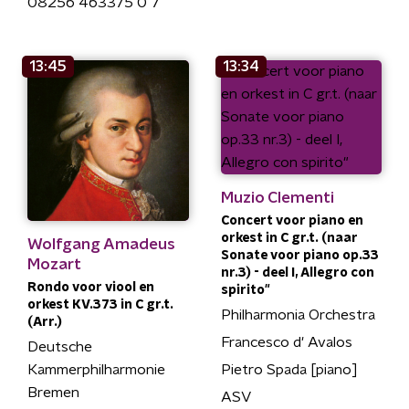
08256 463375 0 7
13:45
13:34
Muzio Clementi
Concert voor piano en
orkest in C gr.t. (naar
Wolfgang Amadeus
Sonate voor piano op.33
Mozart
nr.3) - deel I, Allegro con
Rondo voor viool en
spirito"
orkest KV.373 in C gr.t.
Philharmonia Orchestra
(Arr.)
Francesco d' Avalos
Deutsche
Pietro Spada [piano]
Kammerphilharmonie
Bremen
ASV