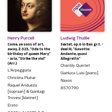
Henry Purcell
Ludwig Thuille
Come, ye sons of art,
Sextet, op.6 in Bes gr.t. -
away, Z.323, ''Ode to the
deel III, "Gavotte:
birthday of queen Mary''
Andante, quasi
- aria, "Strike the viol"
Allegretto"
(Arr.)
Chantily Quintet
L'Arpeggiata
Gianluca Luisi [piano]
Christina Pluhar
Naxos
Raquel Andueza
8570790
[sopraan] & Gianluigi
Trovesi [klarinet]
Erato