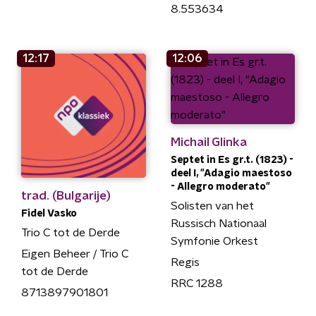
8.553634
12:17
12:06
Michail Glinka
Septet in Es gr.t. (1823) -
deel I, "Adagio maestoso
- Allegro moderato"
trad. (Bulgarije)
Solisten van het
Fidel Vasko
Russisch Nationaal
Trio C tot de Derde
Symfonie Orkest
Eigen Beheer / Trio C
Regis
tot de Derde
RRC 1288
8713897901801