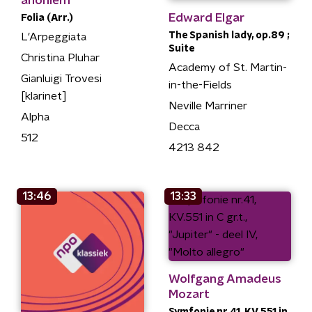
anoniem
Edward Elgar
Folia (Arr.)
The Spanish lady, op.89 ;
L'Arpeggiata
Suite
Christina Pluhar
Academy of St. Martin-
Gianluigi Trovesi
in-the-Fields
[klarinet]
Neville Marriner
Alpha
Decca
512
4213 842
13:46
13:33
Wolfgang Amadeus
Mozart