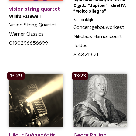
Symfonie nr.41, KV.551 in
C gr.t., "Jupiter" - deel IV,
vision string quartet
"Molto allegro"
Willi's Farewell
Koninklijk
Vision String Quartet
Concertgebouworkest
Warner Classics
Nikolaus Harnoncourt
0190296656699
Teldec
8.48219 ZL
13:29
13:23
Hildur Guðnadóttir
Georg Philipp