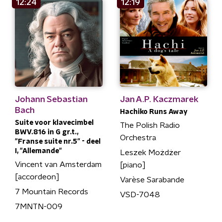
12:24
12:19
Johann Sebastian
Jan A.P. Kaczmarek
Bach
Hachiko Runs Away
Suite voor klavecimbel
The Polish Radio
BWV.816 in G gr.t.,
Orchestra
"Franse suite nr.5" - deel
I, "Allemande"
Leszek Możdżer
Vincent van Amsterdam
[piano]
[accordeon]
Varèse Sarabande
7 Mountain Records
VSD-7048
7MNTN-009