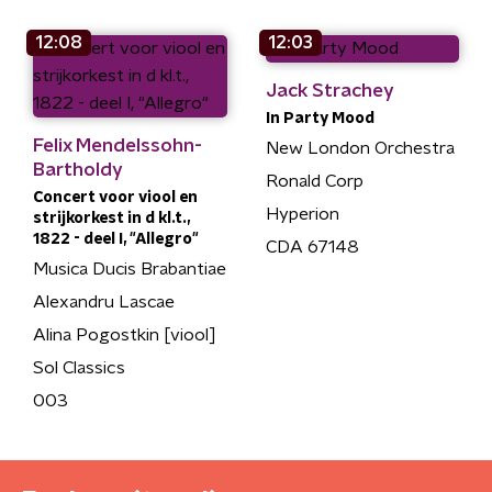
12:08
12:03
Jack Strachey
In Party Mood
Felix Mendelssohn-
New London Orchestra
Bartholdy
Ronald Corp
Concert voor viool en
Hyperion
strijkorkest in d kl.t.,
1822 - deel I, "Allegro"
CDA 67148
Musica Ducis Brabantiae
Alexandru Lascae
Alina Pogostkin [viool]
Sol Classics
003