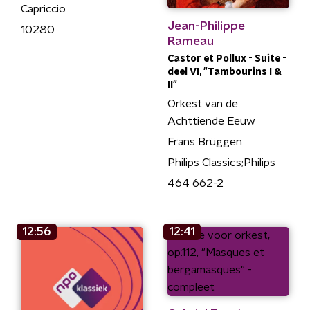
Capriccio
Jean-Philippe
10280
Rameau
Castor et Pollux - Suite -
deel VI, "Tambourins I &
II"
Orkest van de
Achttiende Eeuw
Frans Brüggen
Philips Classics;Philips
464 662-2
12:56
12:41