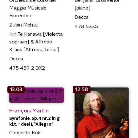
Orchestra e Coro del
Benjamin Grosvenor
Maggio Musicale
[piano]
Fiorentino
Decca
Zubin Mehta
478 5335
Kiri Te Kanawa [Violetta;
sopraan] & Alfredo
Kraus [Alfredo; tenor]
Decca
475 459-2 DX2
13:03
12:58
François Martin
Symfonie, op.4 nr.2 in g
kl.t. - deel I, "Allegro"
Concerto Köln