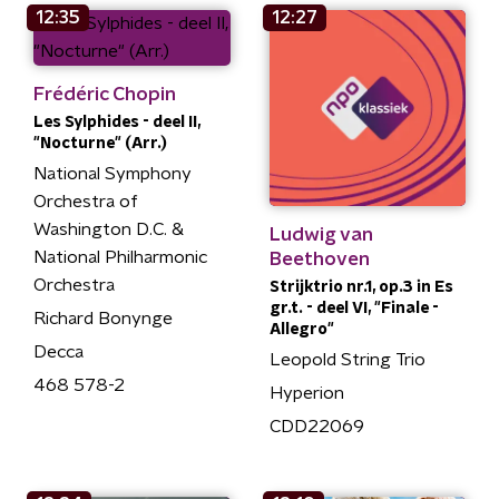
12:35
12:27
Frédéric Chopin
Les Sylphides - deel II,
"Nocturne" (Arr.)
National Symphony
Orchestra of
Washington D.C. &
Ludwig van
National Philharmonic
Beethoven
Orchestra
Strijktrio nr.1, op.3 in Es
gr.t. - deel VI, "Finale -
Richard Bonynge
Allegro"
Decca
Leopold String Trio
468 578-2
Hyperion
CDD22069