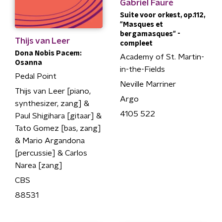
Gabriel Fauré
Suite voor orkest, op.112,
"Masques et
bergamasques" -
Thijs van Leer
compleet
Dona Nobis Pacem:
Academy of St. Martin-
Osanna
in-the-Fields
Pedal Point
Neville Marriner
Thijs van Leer [piano,
Argo
synthesizer, zang] &
4105 522
Paul Shigihara [gitaar] &
Tato Gomez [bas, zang]
& Mario Argandona
[percussie] & Carlos
Narea [zang]
CBS
88531