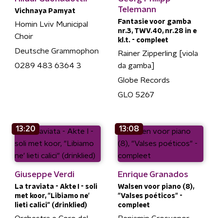
Telemann
Vichnaya Pamyat
Fantasie voor gamba
Homin Lviv Municipal
nr.3, TWV.40, nr.28 in e
Choir
kl.t. - compleet
Deutsche Grammophon
Rainer Zipperling [viola
0289 483 6364 3
da gamba]
Globe Records
GLO 5267
13:20
13:08
Giuseppe Verdi
Enrique Granados
La traviata - Akte I - soli
Walsen voor piano (8),
met koor, "Libiamo ne'
"Valses poéticos" -
lieti calici" (drinklied)
compleet