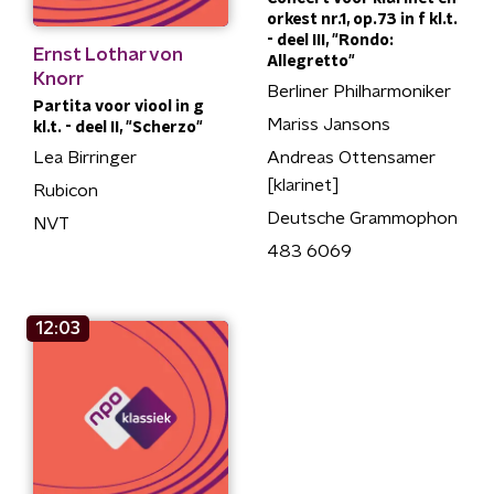
orkest nr.1, op.73 in f kl.t.
- deel III, "Rondo:
Ernst Lothar von
Allegretto"
Knorr
Berliner Philharmoniker
Partita voor viool in g
Mariss Jansons
kl.t. - deel II, "Scherzo"
Andreas Ottensamer
Lea Birringer
[klarinet]
Rubicon
Deutsche Grammophon
NVT
483 6069
12:03