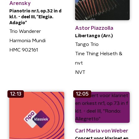
Arensky
Pianotrio nr.1, op.32 in d
kl.t. - deel III, "Elegia.
Adagio"
Astor Piazzolla
Trio Wanderer
Libertango (Arr.)
Harmonia Mundi
Tango Trio
HMC 902161
Tine Thing Helseth &
nvt
NVT
12:13
12:05
Carl Maria von Weber
Concert voor klarinet en