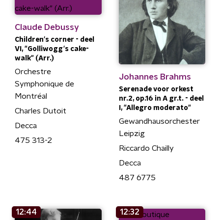
Claude Debussy
Children's corner - deel
VI, "Golliwogg's cake-
walk" (Arr.)
Orchestre
Johannes Brahms
Symphonique de
Serenade voor orkest
Montréal
nr.2, op.16 in A gr.t. - deel
I, "Allegro moderato"
Charles Dutoit
Gewandhausorchester
Decca
Leipzig
475 313-2
Riccardo Chailly
Decca
487 6775
12:44
12:32