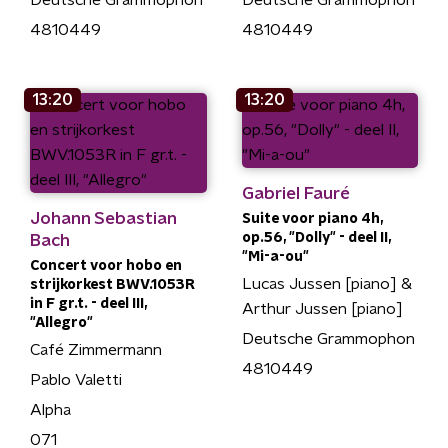
Deutsche Grammophon
Deutsche Grammophon
4810449
4810449
13:20
13:20
Gabriel Fauré
Johann Sebastian
Suite voor piano 4h,
op.56, "Dolly" - deel II,
Bach
"Mi-a-ou"
Concert voor hobo en
Lucas Jussen [piano] &
strijkorkest BWV.1053R
in F gr.t. - deel III,
Arthur Jussen [piano]
"Allegro"
Deutsche Grammophon
Café Zimmermann
4810449
Pablo Valetti
Alpha
071