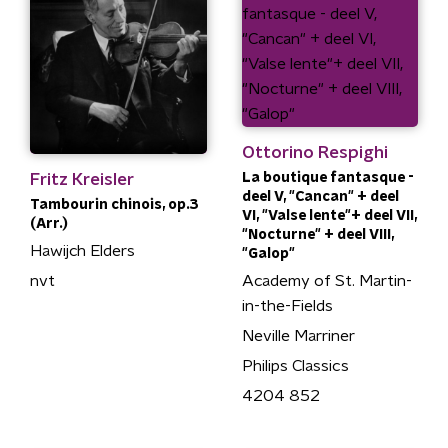
Ottorino Respighi
Fritz Kreisler
La boutique fantasque -
deel V, "Cancan" + deel
Tambourin chinois, op.3
VI, "Valse lente"+ deel VII,
(Arr.)
"Nocturne" + deel VIII,
Hawijch Elders
"Galop"
nvt
Academy of St. Martin-
in-the-Fields
Neville Marriner
Philips Classics
4204 852