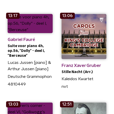
13:17
13:06
Gabriel Fauré
Suite voor piano 4h,
op.56, "Dolly" - deel I,
"Berceuse"
Lucas Jussen [piano] &
Franz Xaver Gruber
Arthur Jussen [piano]
Stille Nacht (Arr.)
Deutsche Grammophon
Kaleidos Kwartet
4810449
nvt
13:03
12:51