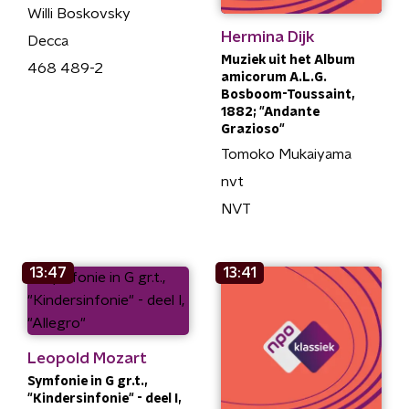
Willi Boskovsky
Hermina Dijk
Decca
Muziek uit het Album
468 489-2
amicorum A.L.G.
Bosboom-Toussaint,
1882; "Andante
Grazioso"
Tomoko Mukaiyama
nvt
NVT
13:47
13:41
Leopold Mozart
Symfonie in G gr.t.,
"Kindersinfonie" - deel I,