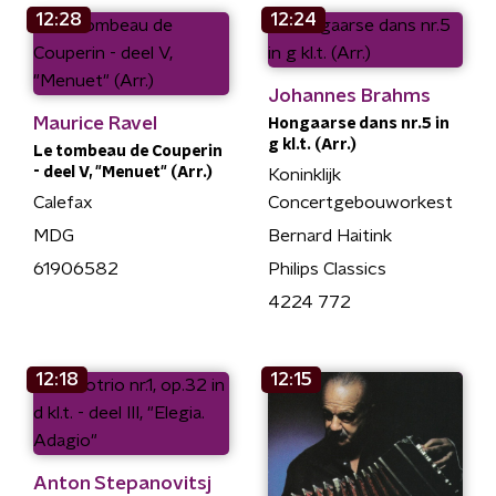
12:28
12:24
Johannes Brahms
Maurice Ravel
Hongaarse dans nr.5 in
g kl.t. (Arr.)
Le tombeau de Couperin
- deel V, "Menuet" (Arr.)
Koninklijk
Calefax
Concertgebouworkest
MDG
Bernard Haitink
61906582
Philips Classics
4224 772
12:18
12:15
Anton Stepanovitsj