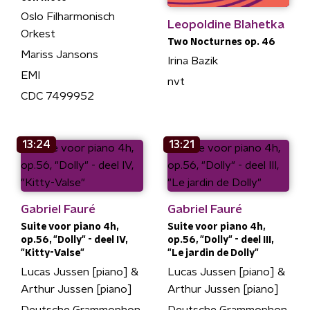
Oslo Filharmonisch
Leopoldine Blahetka
Orkest
Two Nocturnes op. 46
Mariss Jansons
Irina Bazik
EMI
nvt
CDC 7499952
13:24
13:21
Gabriel Fauré
Gabriel Fauré
Suite voor piano 4h,
Suite voor piano 4h,
op.56, "Dolly" - deel IV,
op.56, "Dolly" - deel III,
"Kitty-Valse"
"Le jardin de Dolly"
Lucas Jussen [piano] &
Lucas Jussen [piano] &
Arthur Jussen [piano]
Arthur Jussen [piano]