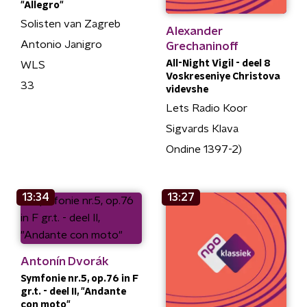
"Allegro"
Solisten van Zagreb
Alexander
Antonio Janigro
Grechaninoff
All-Night Vigil - deel 8
WLS
Voskreseniye Christova
33
videvshe
Lets Radio Koor
Sigvards Klava
Ondine 1397-2)
13:34
13:27
Antonín Dvorák
Symfonie nr.5, op.76 in F
gr.t. - deel II, "Andante
con moto"