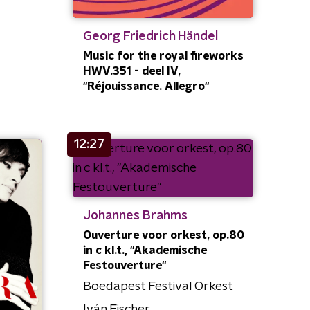
Georg Friedrich Händel
Music for the royal fireworks
HWV.351 - deel IV,
"Réjouissance. Allegro"
12:27
Johannes Brahms
Ouverture voor orkest, op.80
in c kl.t., "Akademische
Festouverture"
Boedapest Festival Orkest
Iván Fischer