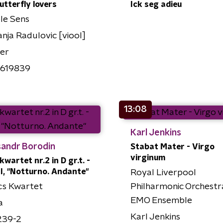
utterfly lovers
Ick seg adieu
le Sens
ja Radulovic [viool]
er
619839
13:08
Karl Jenkins
sandr Borodin
Stabat Mater - Virgo
virginum
kwartet nr.2 in D gr.t. -
III, "Notturno. Andante"
Royal Liverpool
cs Kwartet
Philharmonic Orchestr
EMO Ensemble
a
Karl Jenkins
239-2