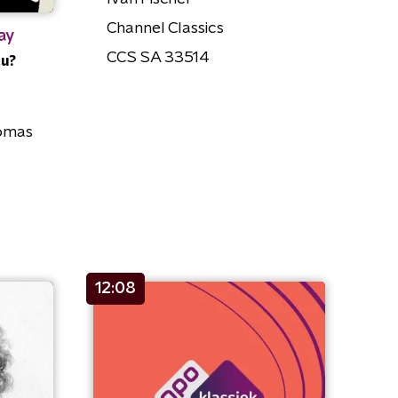
Channel Classics
ay
CCS SA 33514
tu?
omas
12:08