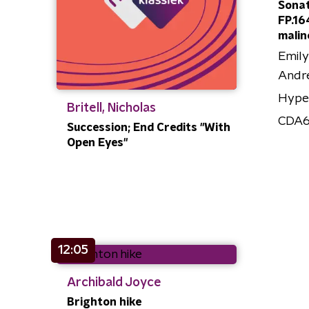
Sonat
FP.164
malin
Emily
Andr
Hype
Britell, Nicholas
CDA
Succession; End Credits "With
Open Eyes"
12:05
Archibald Joyce
Brighton hike