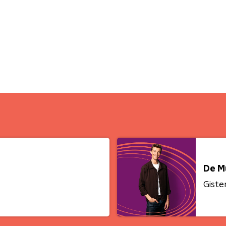
De M
Giste