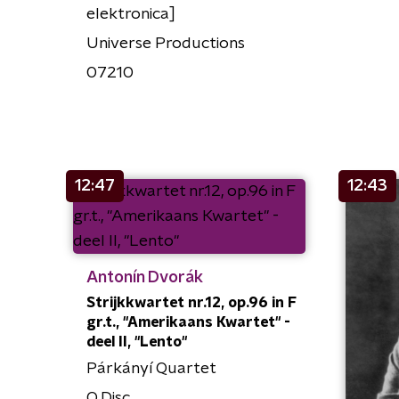
elektronica]
Universe Productions
07210
12:47
12:43
Antonín Dvorák
Strijkkwartet nr.12, op.96 in F
gr.t., "Amerikaans Kwartet" -
deel II, "Lento"
Párkányí Quartet
Q Disc