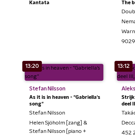
Kantata
The b
Doub
Neman
Warn
9029
13:20
13:12
Stefan Nilsson
Alek
As it is in heaven - "Gabriella's
Strijk
song"
deel 
Stefan Nilsson
Taká
Helen Sjöholm [zang] &
Decc
Stefan Nilsson [piano +
452 