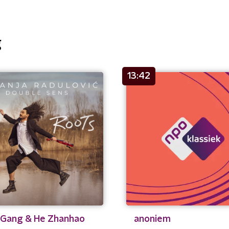
g
13:42
 Gang & He Zhanhao
anoniem