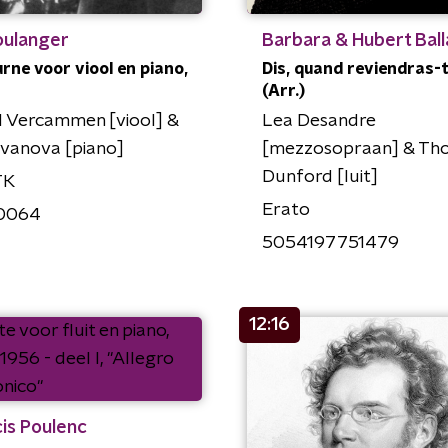
Boulanger
Barbara & Hubert Ball
rne voor viool en piano,
Dis, quand reviendras-
(Arr.)
l Vercammen [viool] &
Lea Desandre
Ivanova [piano]
[mezzosopraan] & Th
Dunford [luit]
TK
Erato
0064
5054197751479
12:16
is Poulenc