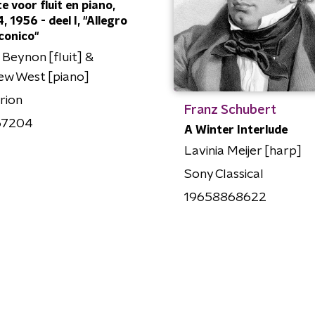
e voor fluit en piano,
, 1956 - deel I, "Allegro
conico"
 Beynon [fluit] &
ew West [piano]
rion
Franz Schubert
67204
A Winter Interlude
Lavinia Meijer [harp]
Sony Classical
19658868622