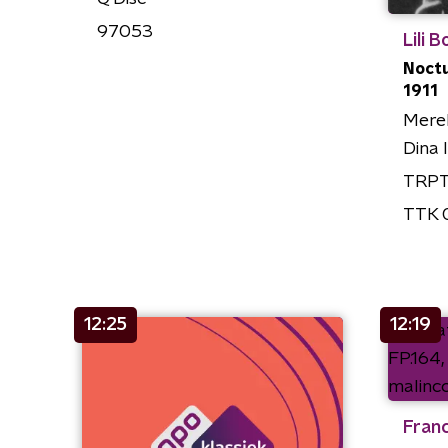
97053
Lili 
Noctu
1911
Mere
Dina 
TRP
TTK 
12:25
12:19
Franc