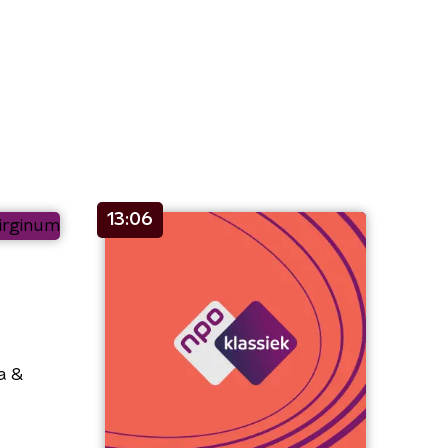
13:06
a &